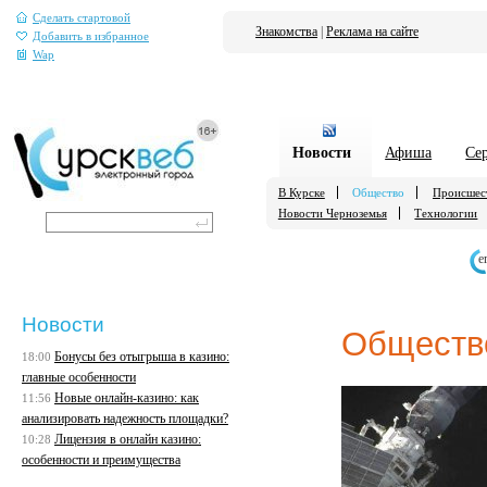
Сделать стартовой
Знакомства
|
Реклама на сайте
Добавить в избранное
Wap
Новости
Афиша
Се
В Курске
Общество
Происшес
Новости Черноземья
Технологии
е
Новости
Обществ
Бонусы без отыгрыша в казино:
18:00
главные особенности
Новые онлайн-казино: как
11:56
анализировать надежность площадки?
Лицензия в онлайн казино:
10:28
особенности и преимущества