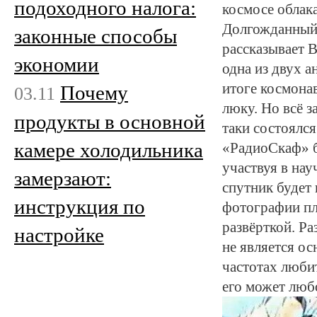
подоходного налога:
космосе облак
Долгожданный 
законные способы
рассказывает 
экономии
одна из двух а
итоге космона
Почему
03.11
люку. Но всё з
продукты в основной
таки состоялся
камере холодильника
«РадиоСкаф» б
участвуя в на
замерзают:
спутник будет 
инструкция по
фотографии пл
развёрткой. Р
настройке
не является ос
частотах люби
его может люб