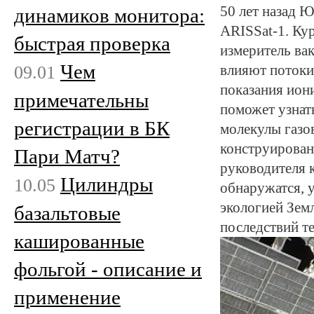
50 лет назад 
динамиков монитора:
ARISSat-1. Ку
быстрая проверка
измеритель ва
Чем
09.01
влияют потоки
показания ион
примечательны
поможет узнать
регистрации в БК
молекулы газо
конструирован
Пари Матч?
руководителя 
Цилиндры
10.05
обнаружатся, у
экологией Зем
базальтовые
последствий т
кашированные
фольгой - описание и
применение