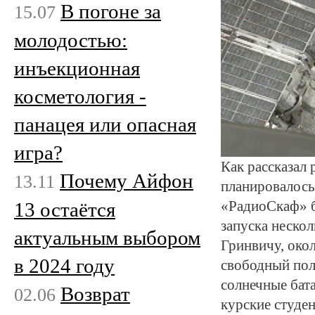
В погоне за
15.07
молодостью:
инъекционная
косметология -
панацея или опасная
игра?
Как рассказал
Почему Айфон
13.11
планировалось 
13 остаётся
«РадиоСкаф» б
запуска нескол
актуальным выбором
Гринвичу, окол
в 2024 году
свободный полё
солнечные бат
Возврат
02.06
курские студен