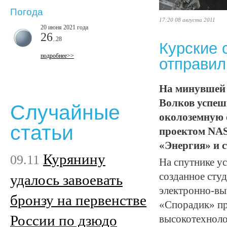
Погода
17:20 08 августа 2011
20 июня 2021 года
26
..28
Курские 
подробнее>>
отправил
На минувшей н
Волков успеш
Случайные
околоземную 
статьи
проектом NAS
«Энергия» и 
Курянину
09.11
На спутнике у
созданное сту
удалось завоевать
электронно-вы
бронзу на первенстве
«Спорадик» пр
России по дзюдо
высокотехноло