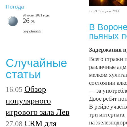
Погода
12:29 03 апреля 2013
20 июня 2021 года
26
..28
В Вороне
подробнее>>
пьяных п
Задержания п
Всего стражи 
Случайные
различные адм
статьи
мелком хулиган
состоянии алк
Обзор
16.05
— за употребл
Двое ребят по
популярного
В рейде участ
игрового зала Лев
три интерната
CRM для
27.08
на железнодор