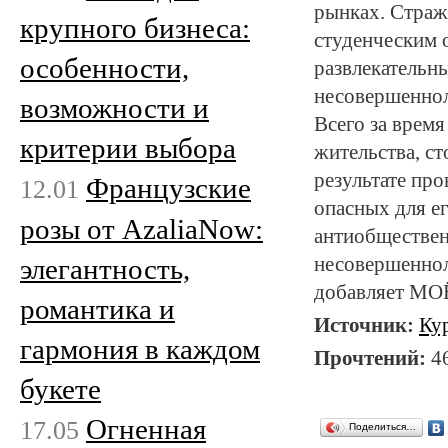
рынках. Страж
крупного бизнеса:
студенческим 
особенности,
развлекательн
несовершеннол
возможности и
Всего за время
критерии выбора
жительства, с
результате про
Французские
12.01
опасных для ег
розы от AzaliaNow:
антиобществен
элегантность,
несовершеннол
добавляет МОЁ
романтика и
Источник:
Ку
гармония в каждом
Прочтений:
4
букете
Огненная
17.05
Поделиться…