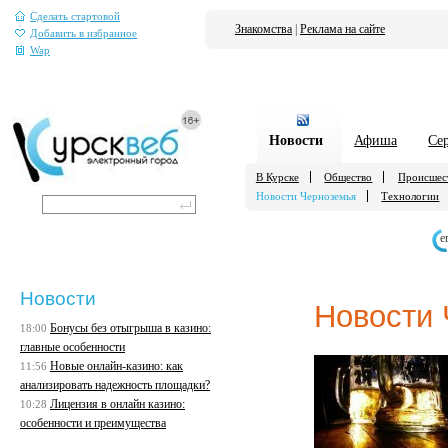
Сделать стартовой
Знакомства
|
Реклама на сайте
Добавить в избранное
Wap
Новости
Афиша
Се
В Курске
Общество
Происшес
Новости Черноземья
Технологии
е
Новости
Новости
Бонусы без отыгрыша в казино:
18:00
главные особенности
Новые онлайн-казино: как
11:56
анализировать надежность площадки?
Лицензия в онлайн казино:
10:28
особенности и преимущества