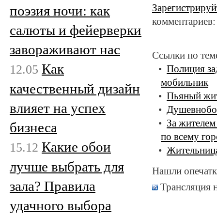
Зарегистрируй
поэзия ночи: как
комментариев:
салюты и фейерверки
завораживают нас
Ссылки по тем
Как
12.05
Полиция за
мобильник
качественный дизайн
Пьяный жит
влияет на успех
Душевнобол
За жителем
бизнеса
по всему го
Какие обои
15.12
Жительница
лучше выбрать для
Нашли опечатк
зала? Правила
Трансляция 
удачного выбора