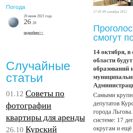
Погода
17:05 09 октября 2012
20 июня 2021 года
26
..28
Проголос
подробнее>>
смогут п
14 октября, в
области буду
Случайные
образований 
статьи
муниципальны
Администрац
Советы по
01.12
Самыми крупны
депутатов Кур
фотографии
города Льгова
квартиры для аренды
системе: 17 д
Курский
26.10
округам и ещё