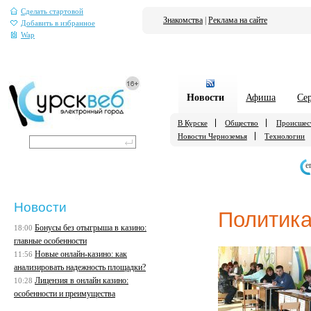
Сделать стартовой
Знакомства
|
Реклама на сайте
Добавить в избранное
Wap
Новости
Афиша
Се
В Курске
Общество
Происшес
Новости Черноземья
Технологии
е
Новости
Политик
Бонусы без отыгрыша в казино:
18:00
главные особенности
Новые онлайн-казино: как
11:56
анализировать надежность площадки?
Лицензия в онлайн казино:
10:28
особенности и преимущества