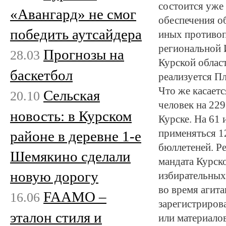
состоится уже 
«Авангард» не смог
обеспечения о
победить аутсайдера
иных противоп
региональной 
Прогнозы на
28.03
Курской облас
баскетбол
реализуется П
Что же касаетс
Сельская
20.10
человек на 229
новость: в Курском
Курске. На 61 
применяться 1
районе в деревне 1-е
бюллетеней. Р
Шемякино сделали
мандата Курск
новую дорогу
избирательных
во время агит
FAAMO –
16.06
зарегистриров
эталон стиля и
или материало