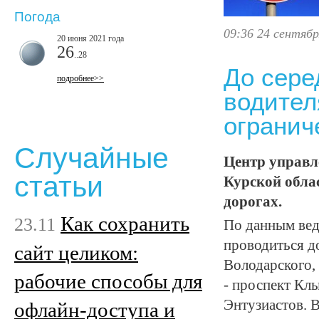
Погода
09:36 24 сентябр
20 июня 2021 года
26
..28
До сере
подробнее>>
водител
огранич
Случайные
Центр управл
статьи
Курской обла
дорогах.
Как сохранить
23.11
По данным ведо
проводиться д
сайт целиком:
Володарского,
рабочие способы для
- проспект Клы
Энтузиастов. 
офлайн-доступа и