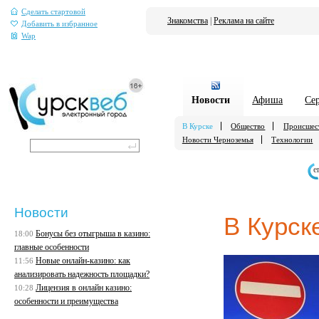
Сделать стартовой
Знакомства
|
Реклама на сайте
Добавить в избранное
Wap
Новости
Афиша
Се
В Курске
Общество
Происшес
Новости Черноземья
Технологии
е
Новости
В Курск
Бонусы без отыгрыша в казино:
18:00
главные особенности
Новые онлайн-казино: как
11:56
анализировать надежность площадки?
Лицензия в онлайн казино:
10:28
особенности и преимущества