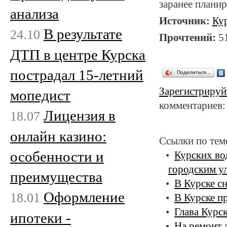
заранее планир
анализа
Источник:
Ку
В результате
24.10
Прочтений:
5
ДТП в центре Курска
пострадал 15-летний
Поделиться…
Зарегистрируй
мопедист
комментариев:
Лицензия в
18.07
онлайн казино:
Ссылки по тем
особенности и
Курских во
городским у
преимущества
В Курске с
Оформление
18.01
В Курске п
Глава Курс
ипотеки -
На ремонт 