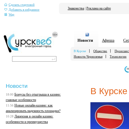
Сделать стартовой
Знакомства
|
Реклама на сайте
Добавить в избранное
Wap
Новости
Афиша
Се
В Курске
Общество
Происшес
Новости Черноземья
Технологии
е
Новости
В Курске
Бонусы без отыгрыша в казино:
18:00
главные особенности
Новые онлайн-казино: как
11:56
анализировать надежность площадки?
Лицензия в онлайн казино:
10:28
особенности и преимущества