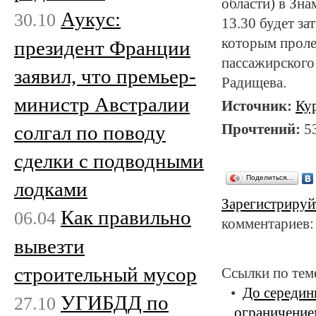
области) в Зн
Аукус:
30.10
13.30 будет за
которым проле
президент Франции
пассажирского 
заявил, что премьер-
Радищева.
министр Австралии
Источник:
Ку
Прочтений:
5
солгал по поводу
сделки с подводными
Поделиться…
лодками
Зарегистрируй
Как правильно
06.04
комментариев:
вывезти
строительный мусор
Ссылки по тем
До середин
УГИБДД по
27.10
ограничение