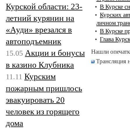
Курской области: 23-
В Курске с
Курских ав
летний курянин на
личном тран
«Ауди» врезался в
В Курске п
Глава Курс
автоподъемник
Акции и бонусы
Нашли опечатк
15.05
Трансляция 
в казино Клубника
Курским
11.11
пожарным пришлось
эвакуировать 20
человек из горящего
дома