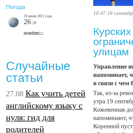
Погода
10:47 18 сентябр
20 июня 2021 года
26
..28
Курских
подробнее>>
огранич
улицам
Случайные
Управление и
статьи
напоминает, ч
в связи с чем
Как учить детей
27.08
Так, из-за рек
утра 19 сентяб
английскому языку с
Кожевенная до
нуля: гид для
напоминают, ч
Коренной пуст
родителей