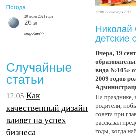
Погода
17:00 20 сентября 2012
20 июня 2021 года
26
..28
Николай 
подробнее>>
детские 
Вчера, 19 се
образователь
Случайные
вида №105» о
статьи
2009 годов р
Администраци
Как
12.05
На празднике, 
родители, поб
качественный дизайн
совета при гл
влияет на успех
рассказал пред
бизнеса
годы, когда н