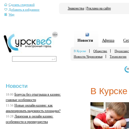
Сделать стартовой
Знакомства
|
Реклама на сайте
Добавить в избранное
Wap
Новости
Афиша
Се
В Курске
Общество
Происшес
Новости Черноземья
Технологии
е
Новости
В Курске
Бонусы без отыгрыша в казино:
18:00
главные особенности
Новые онлайн-казино: как
11:56
анализировать надежность площадки?
Лицензия в онлайн казино:
10:28
особенности и преимущества