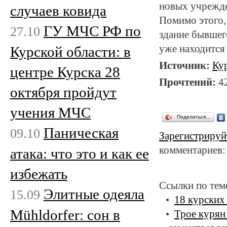
новых учрежде
случаев ковида
Помимо этого,
ГУ МЧС РФ по
27.10
здание бывшего
уже находится 
Курской области: в
Источник:
Ку
центре Курска 28
Прочтений:
4
октября пройдут
учения МЧС
Поделиться…
Паническая
09.10
Зарегистрируй
комментариев:
атака: что это и как ее
избежать
Ссылки по тем
Элитные одеяла
15.09
18 курских
Mühldorfer: сон в
Трое курян