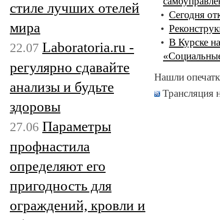
самоуправле
стиле лучших отелей
Сегодня от
мира
Реконструк
В Курске н
Laboratoria.ru -
22.07
«Социальны
регулярно сдавайте
Нашли опечатк
анализы и будьте
Трансляция 
здоровы
Параметры
27.06
профнастила
определяют его
пригодность для
ограждений, кровли и