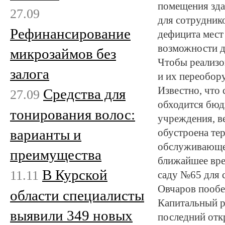
помещения зда
27.09
для сотруднико
Рефинансирование
дефицита мест
возможности де
микрозаймов без
Чтобы реализо
залога
и их переобор
Известно, что 
Средства для
27.09
обходится бюдж
тонирования волос:
учреждения, ве
варианты и
обустроена те
обслуживающег
преимущества
ближайшее вре
В Курской
11.11
саду №65 для 
Овчаров пообе
области специалисты
Капитальный р
выявили 349 новых
последний отк