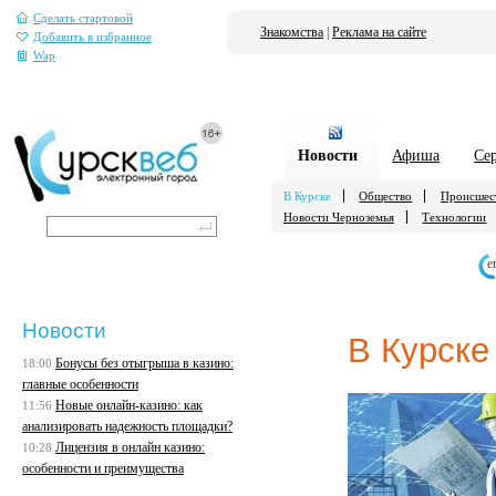
Сделать стартовой
Знакомства
|
Реклама на сайте
Добавить в избранное
Wap
Новости
Афиша
Се
В Курске
Общество
Происшес
Новости Черноземья
Технологии
е
Новости
В Курске
Бонусы без отыгрыша в казино:
18:00
главные особенности
Новые онлайн-казино: как
11:56
анализировать надежность площадки?
Лицензия в онлайн казино:
10:28
особенности и преимущества