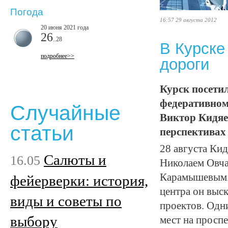
Погода
16:57 29 августа 2012
20 июня 2021 года
26
..28
В Курске
подробнее>>
дороги
Курск посетил
федеративном
Случайные
Виктор Кидяе
статьи
перспективах 
28 августа Ки
Салюты и
16.05
Николаем Овча
Карамышевым. 
фейерверки: история,
центра он выс
виды и советы по
проектов. Одн
выбору
мест на просп