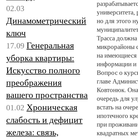
разрабатывает
02.03
университета,
Динамометрический
но для этого 
муниципалитет
ключ
Трасса должна
Генеральная
17.09
микрорайоны с
на имеющиеся 
уборка квартиры:
информации и 
Искусство полного
Вопрос о курс
преображения
главе Админис
Ковтонюк. Она
вашего пространства
очередь для у
Хроническая
01.02
встать на оче
ипотечного кре
слабость и дефицит
при проживани
железа: связь,
квадратных ме