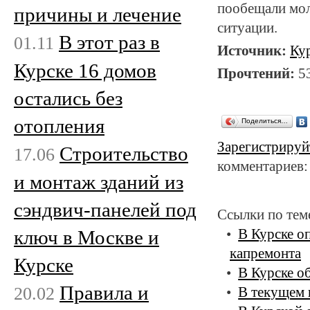
пообещали мол
причины и лечение
ситуации.
В этот раз в
01.11
Источник:
Ку
Курске 16 домов
Прочтений:
5
остались без
отопления
Поделиться…
Зарегистрируй
Строительство
17.06
комментариев:
и монтаж зданий из
сэндвич-панелей под
Ссылки по тем
ключ в Москве и
В Курске о
капремонта
Курске
В Курске о
Правила и
20.02
В текущем 