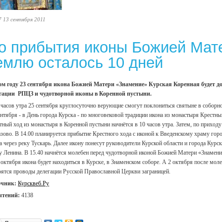
7 13 сентября 2011
о прибытия иконы Божией Мат
емлю осталось 10 дней
ом году 23 сентября икона Божией Матери «Знамение» Курская Коренная будет до
гации РПЦЗ и чудотворной иконы в Коренной пустыни.
 часов утра 25 сентября круглосуточно верующие смогут поклониться святыне в собор
ентября - в День города Курска - по многовековой традиции икона из монастыря Крестн
тный ход из монастыря в Коренной пустыни начнётся в 10 часов утра. Затем, по приходу
азово. В 14.00 планируется прибытие Крестного хода с иконой к Введенскому храму го
а через реку Тускарь. Далее икону понесут руководители Курской области и города Курс
у Ленина. В 15.40 начнётся молебен перед чудотворной иконой Божией Матери «Знамен
 октября икона будет находиться в Курске, в Знаменском соборе. А 2 октября после м
оятся проводы делегации Русской Православной Церкви заграницей.
очник:
Курсквеб.Ру
чтений:
4138