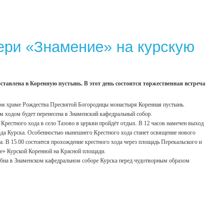
ери «Знамение» на курскую
ставлена в Коренную пустынь. В этот день состоится торжественная встреча
ном храме Рождества Пресвятой Богородицы монастыря Коренная пустынь.
ым ходом будет перенесена в Знаменский кафедральный собор.
 Крестного хода в село Тазово в церкви пройдёт отдых. В 12 часов намечен выход
рода Курска. Особенностью нынешнего Крестного хода станет освящение нового
ка. В 15.00 состоится прохождение крестного хода через площадь Перекальского и
ие» Курской Коренной на Красной площади.
олебна в Знаменском кафедральном соборе Курска перед чудотворным образом