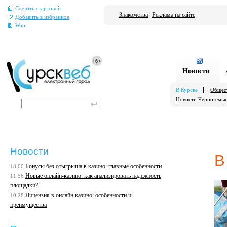
Сделать стартовой
Знакомства
|
Реклама на сайте
Добавить в избранное
Wap
Новости
В Курске
Общес
Новости Черноземья
Новости
В
Бонусы без отыгрыша в казино: главные особенности
18:00
Новые онлайн-казино: как анализировать надежность
11:56
площадки?
Лицензия в онлайн казино: особенности и
10:28
преимущества