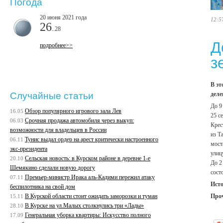
Погода
20 июня 2021 года
12:5
26
..28
Д
подробнее>>
з
В эт
деле
Случайные статьи
До 9
Обзор популярного игрового зала Лев
16.05
25 с
Срочная продажа автомобиля через выкуп:
06.03
Крес
возможности для владельцев в России
из Т
Тунис выдал ордер на арест критически настроенного
06.11
мост
экс-президента
улиц
Сельская новость: в Курском районе в деревне 1-е
20.10
До 2
Шемякино сделали новую дорогу
сост
Премьер-министр Ирака аль-Кадими пережил атаку
07.11
Ист
беспилотника на свой дом
Про
В Курской области стоит ожидать заморозки и туман
15.11
В Курске на ул.Малых столкнулись три «Лады»
28.10
Генеральная уборка квартиры: Искусство полного
17.09