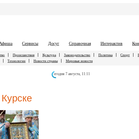
Афиша
Сервисы
Досуг
Справочная
Интерактив
Кон
тво
Происшествия
Культура
Законодательство
Политика
Спорт
Технологии
Новости страны
Мировые новости
егодня 7 августа,
11:11
 Курске