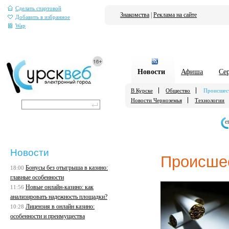
Сделать стартовой
Знакомства
|
Реклама на сайте
Добавить в избранное
Wap
Новости
Афиша
Се
В Курске
Общество
Происшес
Новости Черноземья
Технологии
е
Новости
Происше
Бонусы без отыгрыша в казино:
18:00
главные особенности
Новые онлайн-казино: как
11:56
анализировать надежность площадки?
Лицензия в онлайн казино:
10:28
особенности и преимущества