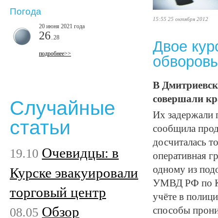
Погода
15:55 25 октября 2012
20 июня 2021 года
26
..28
Двое кур
подробнее>>
обворовы
В Дмитриевско
совершали кр
Случайные
Их задержали 
статьи
сообщила прода
досчиталась т
Очевидцы: в
19.10
оперативная г
одному из подо
Курске эвакуировали
УМВД РФ по Ку
торговый центр
учёте в полиц
Обзор
08.05
способы прони