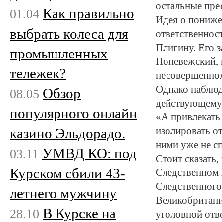
остальные прест
Как правильно
01.04
Идея о пониже
выбрать колеса для
ответственнос
Плигину. Его 
промышленных
Поневежский, 
тележек?
несовершенноле
Однако наблюд
Обзор
08.05
действующему 
популярного онлайн
«А привлекать
казино Эльдорадо.
изолировать о
ними уже не сп
УМВД КО: под
03.11
Стоит сказать
Курском сбили 43-
Следственном 
Следственного
летнего мужчину
Великобритани
В Курске на
28.10
уголовной отв