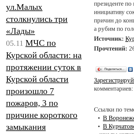
президенте по
ул.Малых
инициативу со
столкнулись три
причин до кон
а рубим по гол
«Лады»
Источник:
Ку
МЧС по
05.11
Прочтений:
2
Курской области: на
протяжении суток в
Поделиться…
Курской области
Зарегистрируй
комментариев:
произошло 7
пожаров, 3 по
Ссылки по тем
причине короткого
В Воронеже
замыкания
В Курчатов