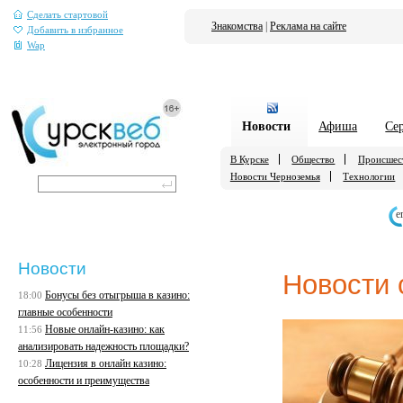
Сделать стартовой
Знакомства
|
Реклама на сайте
Добавить в избранное
Wap
Новости
Афиша
Се
В Курске
Общество
Происшес
Новости Черноземья
Технологии
е
Новости
Новости 
Бонусы без отыгрыша в казино:
18:00
главные особенности
Новые онлайн-казино: как
11:56
анализировать надежность площадки?
Лицензия в онлайн казино:
10:28
особенности и преимущества