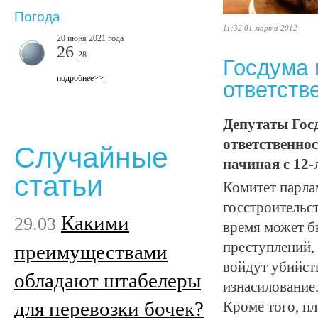
Погода
11:32 01 марта 2012
20 июня 2021 года
26
..28
Госдума 
подробнее>>
ответств
Депутаты Гос
ответственнос
Случайные
начиная с 12-
статьи
Комитет парла
госстроительс
Какими
29.03
время может б
преступлений, 
преимуществами
войдут убийств
обладают штабелеры
изнасилование
для перевозки бочек?
Кроме того, пл