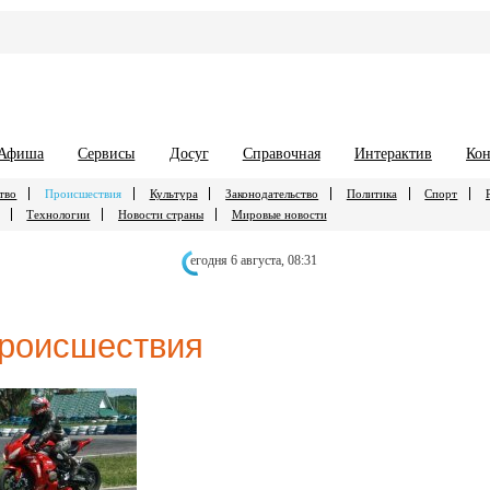
Афиша
Сервисы
Досуг
Справочная
Интерактив
Кон
тво
Происшествия
Культура
Законодательство
Политика
Спорт
Технологии
Новости страны
Мировые новости
егодня 6 августа,
08:31
роисшествия