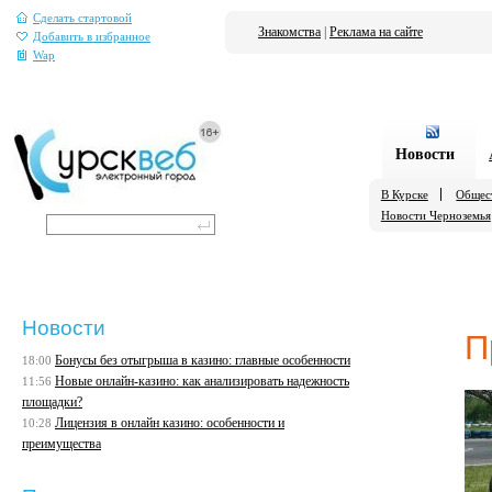
Сделать стартовой
Знакомства
|
Реклама на сайте
Добавить в избранное
Wap
Новости
В Курске
Общес
Новости Черноземья
Новости
П
Бонусы без отыгрыша в казино: главные особенности
18:00
Новые онлайн-казино: как анализировать надежность
11:56
площадки?
Лицензия в онлайн казино: особенности и
10:28
преимущества