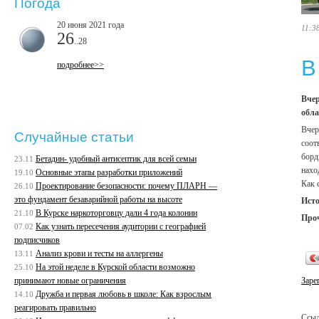
Погода
20 июня 2021 года
11:3
26
..28
В
подробнее>>
Вчер
обла
Вчер
Случайные статьи
соот
борд
Бетадин- удобный антисептик для всей семьи
23.11
нахо
Основные этапы разработки приложений
19.10
Как 
Проектирование безопасности: почему ПЛАРН —
26.10
это фундамент безаварийной работы на высоте
Ист
В Курске наркоторговцу дали 4 года колонии
21.10
Про
Как узнать пересечения аудитории с географией
07.02
подписчиков
Анализ крови и тесты на аллергены
13.11
На этой неделе в Курской области возможно
25.10
принимают новые ограничения
Заре
Дружба и первая любовь в школе: Как взрослым
14.10
реагировать правильно
Ссыл