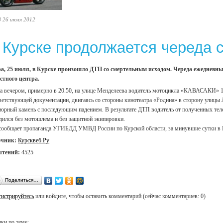
8 26 июля 2012
 Курске продолжается череда 
а, 25 июля, в Курске произошло ДТП со смертельным исходом. Череда ежедневны
стного центра.
а вечером, примерно в 20.50, на улице Менделеева водитель мотоцикла «КАВАСАКИ» 19
ветствующей документации, двигаясь со стороны кинотеатра «Родина» в сторону улицы Л
юрный камень с последующим падением. В результате ДТП водитель от полученных тел
дился без мотошлема и без защитной экипировки.
сообщает пропаганда УГИБДД УМВД России по Курской области, за минувшие сутки в К
очник:
Курсквеб.Ру
чтений:
4525
Поделиться…
гистрируйтесь
или войдите, чтобы оставить комментарий (сейчас комментариев: 0)
ки по теме: