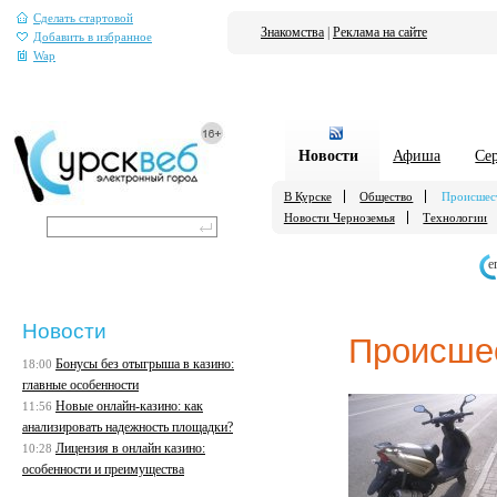
Сделать стартовой
Знакомства
|
Реклама на сайте
Добавить в избранное
Wap
Новости
Афиша
Се
В Курске
Общество
Происшес
Новости Черноземья
Технологии
е
Новости
Происше
Бонусы без отыгрыша в казино:
18:00
главные особенности
Новые онлайн-казино: как
11:56
анализировать надежность площадки?
Лицензия в онлайн казино:
10:28
особенности и преимущества