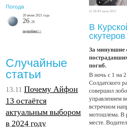
Погода
11:56 03 июля 2012
20 июня 2021 года
26
..28
В Курско
подробнее>>
скутеров
За минувшие 
пострадавшим
Случайные
погиб.
статьи
В ночь с 1 на 
Солдатского р
Почему Айфон
13.11
совершил лобо
управлением в
13 остаётся
встречном нап
актуальным выбором
мотошлема. В 
в 2024 году
месте. Водите