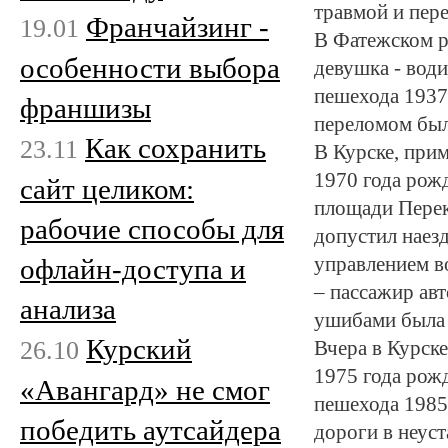
травмой и пер
Франчайзинг -
19.01
В Фатежском р
особенности выбора
девушка - води
пешехода 1937
франшизы
переломом был
Как сохранить
23.11
В Курске, при
1970 года рож
сайт целиком:
площади Перек
рабочие способы для
допустил наез
офлайн-доступа и
управлением в
– пассажир ав
анализа
ушибами была 
Курский
26.10
Вчера в Курск
1975 года рожд
«Авангард» не смог
пешехода 1985
победить аутсайдера
дороги в неус