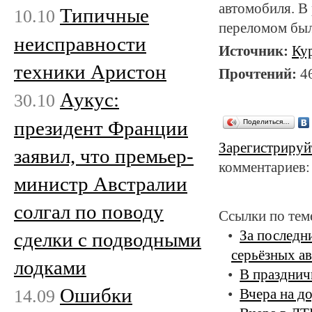
автомобиля. В
Типичные
10.10
переломом был
неисправности
Источник:
Ку
техники Аристон
Прочтений:
4
Аукус:
30.10
президент Франции
Поделиться…
Зарегистрируй
заявил, что премьер-
комментариев:
министр Австралии
солгал по поводу
Ссылки по тем
За последн
сделки с подводными
серьёзных ав
лодками
В празднич
Ошибки
14.09
Вчера на д