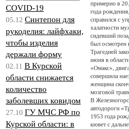
примерно в 20
COVID-19
года рождения,
Синтепон для
05.12
справился с уп
халатности му
рукоделия: лайфхаки,
сидевший поза
чтобы изделия
был осмотрен 
Трагедией зак
держали форму
июня в област
В Курской
02.11
«Омакс», двига
области снижается
совершила нае
женщина сконча
количество
мозговой трав
заболевших ковидом
В Железногорс
автодороги «Т
ГУ МЧС РФ по
27.10
1953 года рожд
Курской области: в
кювет с дальн