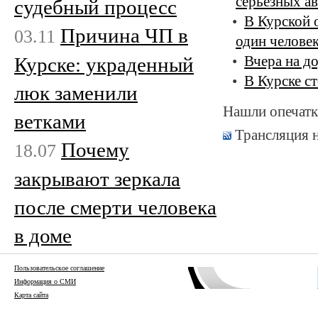
серьёзных ав
судебный процесс
В Курской 
Причина ЧП в
03.11
один челове
Курске: украденный
Вчера на д
В Курске с
люк заменили
Нашли опечатк
ветками
Трансляция 
Почему
18.07
закрывают зеркала
после смерти человека
в доме
Пользовательское соглашение
Информация о СМИ
Карта сайта