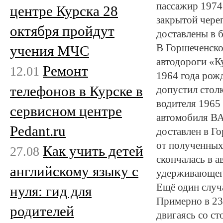
пассажир 1974
центре Курска 28
закрытой чере
октября пройдут
доставлены в 
В Горшеченско
учения МЧС
автодороги «К
Ремонт
12.01
1964 года рож
телефонов в Курске в
допустил стол
водителя 1965 
сервисном центре
автомобиля ВА
Pedant.ru
доставлен в Г
от полученных 
Как учить детей
27.08
скончалась в 
английскому языку с
удерживающег
Ещё один случ
нуля: гид для
Примерно в 23
родителей
двигаясь со ст