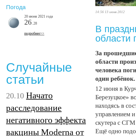
Погода
14:56 13 июня 2012
20 июня 2021 года
26
..28
В праздн
подробнее>>
области 
За прошедшие
области прои
Случайные
человека поги
статьи
один ребёнок.
12 июня в Курч
Начато
20.10
Березуцкое» в
находясь в сос
расследование
управлением и
негативного эффекта
скутера с СГМ
вакцины Moderna от
Ещё одно подо