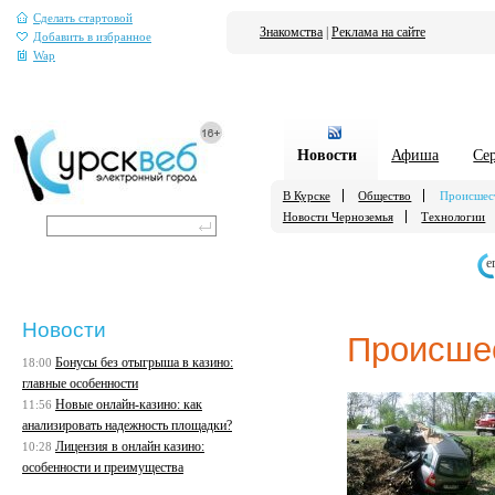
Сделать стартовой
Знакомства
|
Реклама на сайте
Добавить в избранное
Wap
Новости
Афиша
Се
В Курске
Общество
Происшес
Новости Черноземья
Технологии
е
Новости
Происше
Бонусы без отыгрыша в казино:
18:00
главные особенности
Новые онлайн-казино: как
11:56
анализировать надежность площадки?
Лицензия в онлайн казино:
10:28
особенности и преимущества