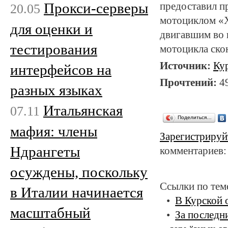
Прокси-серверы
предоставил п
20.05
мотоциклом «Х
для оценки и
двигавшим во 
тестирования
мотоцикла скон
Источник:
Ку
интерфейсов на
Прочтений:
4
разных языках
Итальянская
07.11
Поделиться…
мафия: члены
Зарегистрируй
Ндрангеты
комментариев:
осуждены, поскольку
Ссылки по тем
в Италии начинается
В Курской 
масштабный
За последн