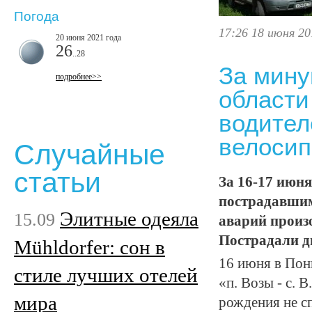
Погода
17:26 18 июня 20
20 июня 2021 года
26
..28
За мину
подробнее>>
области
водител
велосип
Случайные
статьи
За 16-17 июн
пострадавшим
Элитные одеяла
15.09
аварий произ
Пострадали д
Mühldorfer: сон в
16 июня в Пон
стиле лучших отелей
«п. Возы - с.
мира
рождения не сп