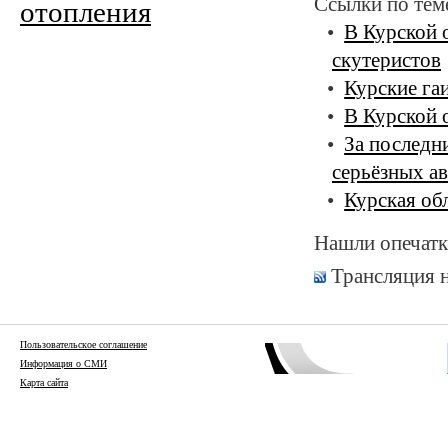
Ссылки по тем
отопления
В Курской 
скутеристов
Курские га
В Курской 
За последн
серьёзных ав
Курская об
Нашли опечатк
Трансляция 
Пользовательское соглашение
Информация о СМИ
Карта сайта