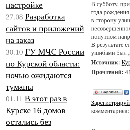
настройке
В субботу, пр
года рождения
Разработка
27.08
в сторону ули
сайтов и приложений
несовершеннол
попутном напр
на заказ
В результате с
ГУ МЧС России
30.10
ушибами был д
по Курской области:
Источник:
Ку
Прочтений:
4
ночью ожидаются
туманы
Поделиться…
В этот раз в
01.11
Зарегистрируй
Курске 16 домов
комментариев:
остались без