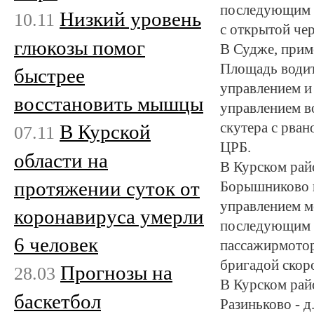
последующим о
Низкий уровень
10.11
с открытой че
глюкозы помог
В Судже, прим
Площадь водит
быстрее
управлением и
восстановить мышцы
управлением в
скутера с рва
В Курской
07.11
ЦРБ.
области на
В Курском райо
протяжении суток от
Борышниково в
управлением м
коронавируса умерли
последующим о
6 человек
пассажирмотор
бригадой скор
Прогнозы на
28.03
В Курском райо
баскетбол
Разиньково - 