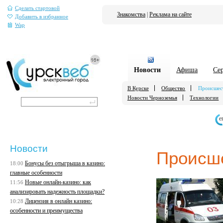
Сделать стартовой
Знакомства
|
Реклама на сайте
Добавить в избранное
Wap
Новости
Афиша
Се
В Курске
Общество
Происшес
Новости Черноземья
Технологии
е
Новости
Происш
Бонусы без отыгрыша в казино:
18:00
главные особенности
Новые онлайн-казино: как
11:56
анализировать надежность площадки?
Лицензия в онлайн казино:
10:28
особенности и преимущества