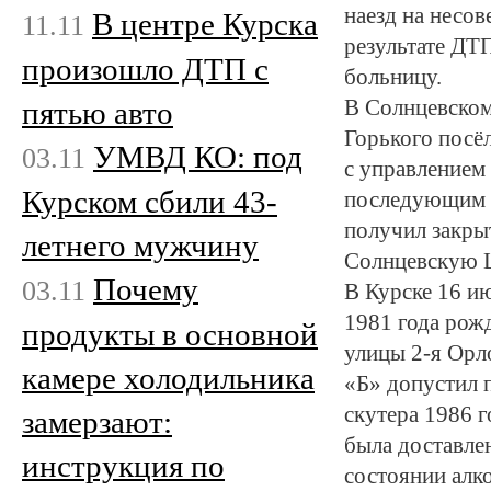
наезд на несо
В центре Курска
11.11
результате ДТ
произошло ДТП с
больницу.
пятью авто
В Солнцевском
Горького посё
УМВД КО: под
03.11
с управлением
Курском сбили 43-
последующим о
получил закры
летнего мужчину
Солнцевскую 
Почему
03.11
В Курске 16 и
1981 года рожд
продукты в основной
улицы 2-я Орл
камере холодильника
«Б» допустил 
скутера 1986 
замерзают:
была доставле
инструкция по
состоянии алк