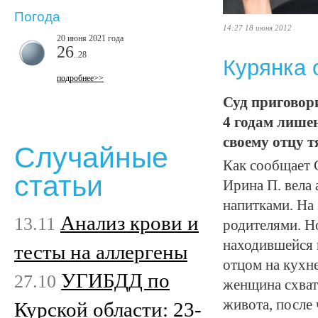
Погода
14:27 18 июня 2012
20 июня 2021 года
26
..28
Курянка 
подробнее>>
Суд приговор
4 годам лише
своему отцу т
Случайные
Как сообщает 
статьи
Ирина П. вела
напитками. На
Анализ крови и
13.11
родителями. Н
находившейся 
тесты на аллергены
отцом на кухне
УГИБДД по
27.10
женщина схвати
живота, после
Курской области: 23-