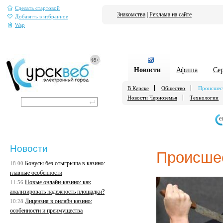
Сделать стартовой
Знакомства
|
Реклама на сайте
Добавить в избранное
Wap
Новости
Афиша
Се
В Курске
Общество
Происшес
Новости Черноземья
Технологии
е
Новости
Происше
Бонусы без отыгрыша в казино:
18:00
главные особенности
Новые онлайн-казино: как
11:56
анализировать надежность площадки?
Лицензия в онлайн казино:
10:28
особенности и преимущества