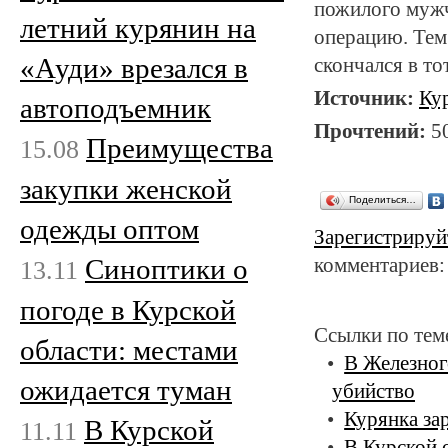
пожилого мужч
летний курянин на
операцию. Тем 
«Ауди» врезался в
скончался в то
Источник:
Ку
автоподъемник
Прочтений:
5
Преимущества
15.08
закупки женской
Поделиться…
одежды оптом
Зарегистрируй
Cиноптики о
комментариев:
13.11
погоде в Курской
Ссылки по тем
области: местами
В Железног
ожидается туман
убийство
Курянка за
В Курской
11.11
В Курской 