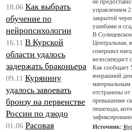
не предостави
Как выбрать
18.06
управлением 21
обучение по
закрытой чере
ушибами и сса
нейропсихологии
В Солнцевском 
В Курской
16.11
Центральная, 
совершил наезд
области удалось
велосипедист 
задержать браконьера
Как сообщает 
вчерашний ден
Курянину
09.11
материальным 
удалось завоевать
отстранены от
бронзу на первенстве
превышение ск
пешехода, кот
России по дзюдо
зафиксирован
Расовая
01.06
Источник:
Ку