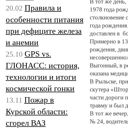
В тот же день,
Правила и
20.02
1978 года рожд
столкновение 
особенности питания
года рождения
при дефиците железа
доставлен в б
и анемии
Примерно в 13
рождения, двиг
GPS vs.
25.10
несовершеннол
ГЛОНАСС: история,
Выгонный, в р
оказана медиц
технологии и итоги
В Рыльске, при
космической гонки
скутера «Штор
части дороги п
Пожар в
13.11
травму и был 
Курской области:
В тот же вечер
сгорел ВАЗ
№ 24, водител