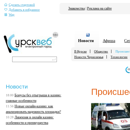
Сделать стартовой
Знакомства
|
Реклама на сайте
Добавить в избранное
Wap
Новости
Афиша
Се
В Курске
Общество
Происшес
Новости Черноземья
Технологии
е
Новости
Происше
Бонусы без отыгрыша в казино:
18:00
главные особенности
Новые онлайн-казино: как
11:56
анализировать надежность площадки?
Лицензия в онлайн казино:
10:28
особенности и преимущества