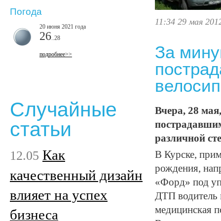
Погода
11:34 29 мая 201
20 июня 2021 года
26
..28
За мину
подробнее>>
пострад
велосип
Случайные
Вчера, 28 мая
статьи
пострадавшим
различной сте
Как
12.05
В Курске, при
рождения, нап
качественный дизайн
«Форд» под уп
влияет на успех
ДТП водитель 
медицинская п
бизнеса