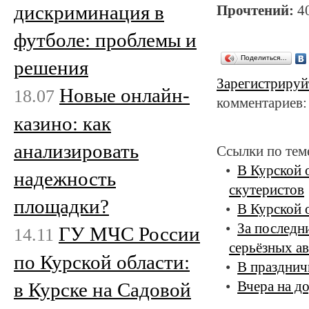
дискриминация в
Прочтений:
4
футболе: проблемы и
Поделиться…
решения
Зарегистрируй
Новые онлайн-
18.07
комментариев:
казино: как
анализировать
Ссылки по тем
В Курской 
надежность
скутеристов
площадки?
В Курской 
За последн
ГУ МЧС России
14.11
серьёзных ав
по Курской области:
В празднич
в Курске на Садовой
Вчера на д