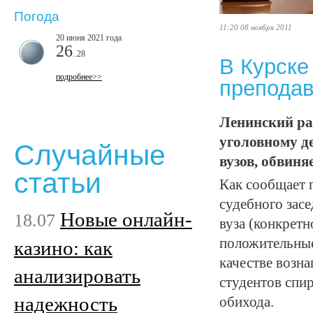
Погода
11:20 08 ноября 2011
20 июня 2021 года
26
..28
В Курске
подробнее>>
преподав
Ленинский ра
уголовному д
Случайные
вузов, обвиня
статьи
Как сообщает 
судебного засе
Новые онлайн-
18.07
вуза (конкретн
положительные
казино: как
качестве возна
анализировать
студентов спи
надежность
обихода.