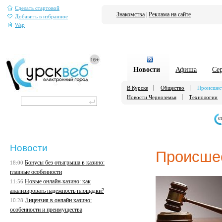
Сделать стартовой
Знакомства
|
Реклама на сайте
Добавить в избранное
Wap
Новости
Афиша
Се
В Курске
Общество
Происшес
Новости Черноземья
Технологии
е
Новости
Происше
Бонусы без отыгрыша в казино:
18:00
главные особенности
Новые онлайн-казино: как
11:56
анализировать надежность площадки?
Лицензия в онлайн казино:
10:28
особенности и преимущества