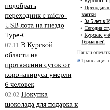
Курского п
подобрать
Преподават
переходник с micro-
взятки
За 5 лет в 
USB лота на гнездо
Сегодня ст
Type-C
Курские уч
Германией
В Курской
07.11
Нашли опечатк
области на
Трансляция 
протяжении суток от
коронавируса умерли
6 человек
Покупка
02.02
шоколада для подарка к