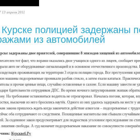
7 13 апреля 2011
 Курске полицией задержаны 
ражами из автомобилей
рске задержаны двое приятелей, совершившие 8 эпизодов хищений из автомобиле
есателен тот факт, что ворами оказались двое учащихся одного из лицеев, сообщает п
рали авто не оборудованные сигнализацией и в основном отечественного производства.
владельцев проживающих на территории 3 отдела полиции города. Все преступления кри
лон машины подозреваемые проникали разбив стекло, а затем ехали кататься. Практи
итолы и прочие ценные вещи, случайно оставленные в салоне. Если машину завести не 
одаря бдительности сотрудников ДПС. Во время ночного патрулирования экипаж обрати
ону. На требование остановиться водитель не отреагировал. Началась погоня, которая, в
остки, выскочив из него бросились наутёк. Одного из них удалось задержать на месте у 
жам закона пришлось ждать когда закончится действие алкоголя – подозреваемые с трудо
ейчас оба сотрудничают со следствием. Похищенные магнитолы они сбывали случайным 
ей. За содеянное закон предусматривает для подростков уголовное преследование по ст
т лишения свободы. А суд назначит подозреваемым наказание по совокупности совершён
очник:
Курсквеб.Ру