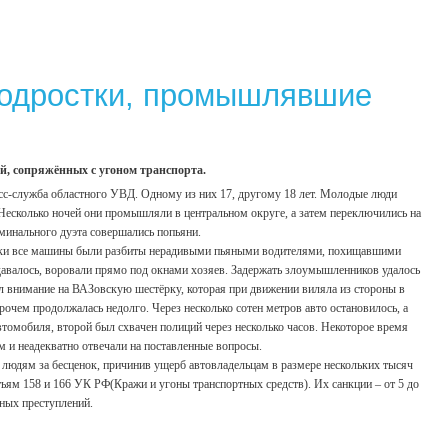
подростки, промышлявшие
й, сопряжённых с угоном транспорта.
ресс-служба областного УВД. Одному из них 17, другому 18 лет. Молодые люди
 Несколько ночей они промышляли в центральном округе, а затем переключились на
минального дуэта совершались попьяни.
чески все машины были разбиты нерадивыми пьяными водителями, похищавшими
удавалось, воровали прямо под окнами хозяев. Задержать злоумышленников удалось
л внимание на ВАЗовскую шестёрку, которая при движении виляла из стороны в
прочем продолжалась недолго. Через несколько сотен метров авто остановилось, а
автомобиля, второй был схвачен полиций через несколько часов. Некоторое время
м и неадекватно отвечали на поставленные вопросы.
людям за бесценок, причинив ущерб автовладельцам в размере нескольких тысяч
атьям 158 и 166 УК РФ(Кражи и угоны транспортных средств). Их санкции – от 5 до
ных преступлений.