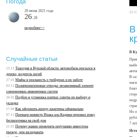
Погода
20 июня 2021 года
12:1
26
..28
В
подробнее>>
к
В Ку
Случайные статьи
Прим
выби
Трагедия в Курской области: автомобиль врезался в
13.11
авто
дерево, водитель погиб
В са
Мифы и реальность о трейдерах и их работе
27.01
магн
Полипропиленовые отводы: незаменимый элемент
03.11
благ
современных инженерных систем
стор
Подбор и установка плитки: советы по выбору и
26.02
подр
укладке
стра
Как оформить аренду квартиры официально
17.09
Но с
Премьер-министр Ирака аль-Кадими пережил атаку
07.11
рубл
беспилотника на свой дом
7 ле
Почему важно проверять репутацию инвестора
21.01
Ист
прежде, чем вкладывать