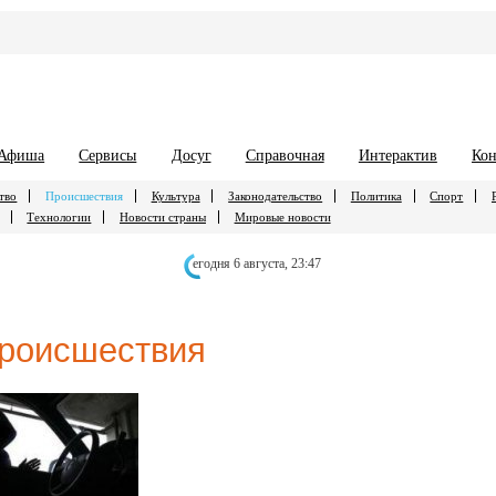
Афиша
Сервисы
Досуг
Справочная
Интерактив
Кон
тво
Происшествия
Культура
Законодательство
Политика
Спорт
Технологии
Новости страны
Мировые новости
егодня 6 августа,
23:47
роисшествия