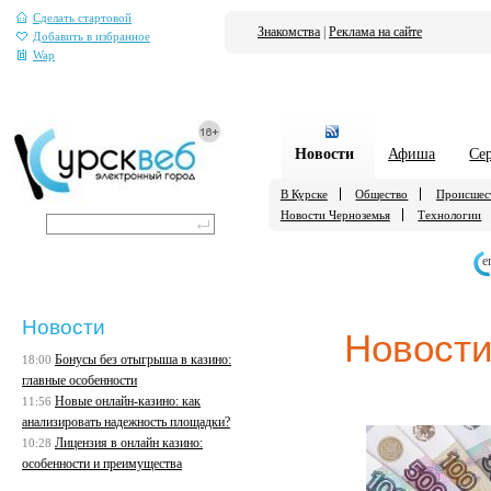
Сделать стартовой
Знакомства
|
Реклама на сайте
Добавить в избранное
Wap
Новости
Афиша
Се
В Курске
Общество
Происшес
Новости Черноземья
Технологии
е
Новости
Новости
Бонусы без отыгрыша в казино:
18:00
главные особенности
Новые онлайн-казино: как
11:56
анализировать надежность площадки?
Лицензия в онлайн казино:
10:28
особенности и преимущества