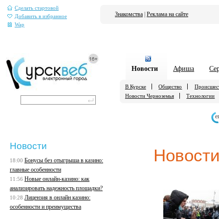
Сделать стартовой
Знакомства
|
Реклама на сайте
Добавить в избранное
Wap
Новости
Афиша
Се
В Курске
Общество
Происшес
Новости Черноземья
Технологии
е
Новости
Новости
Бонусы без отыгрыша в казино:
18:00
главные особенности
Новые онлайн-казино: как
11:56
анализировать надежность площадки?
Лицензия в онлайн казино:
10:28
особенности и преимущества