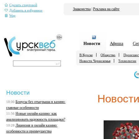
Сделать стартовой
Знакомства
|
Реклама на сайте
Добавить в избранное
Wap
Новости
Афиша
Се
В Курске
Общество
Происшес
Новости Черноземья
Технологии
е
Новости
Новости
Бонусы без отыгрыша в казино:
18:00
главные особенности
Новые онлайн-казино: как
11:56
анализировать надежность площадки?
Лицензия в онлайн казино:
10:28
особенности и преимущества