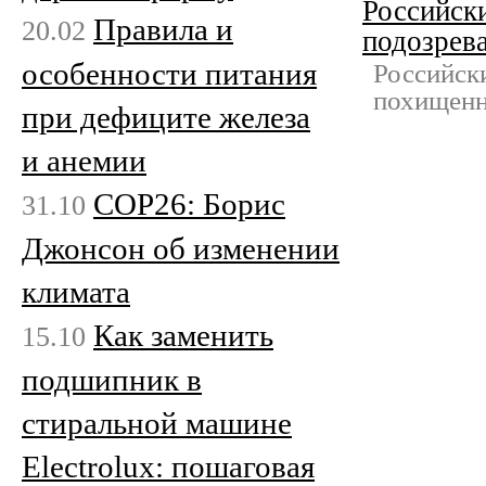
Российски
Правила и
20.02
подозрев
особенности питания
Российск
похищенн
при дефиците железа
и анемии
COP26: Борис
31.10
Джонсон об изменении
климата
Как заменить
15.10
подшипник в
стиральной машине
Electrolux: пошаговая