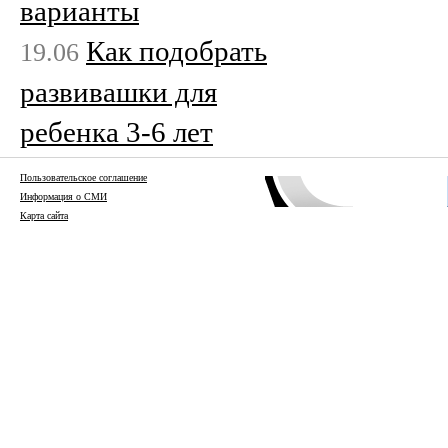
варианты
Как подобрать
19.06
развивашки для
ребенка 3-6 лет
Пользовательское соглашение
Информация о СМИ
Карта сайта