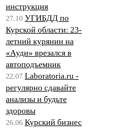
инструкция
УГИБДД по
27.10
Курской области: 23-
летний курянин на
«Ауди» врезался в
автоподъемник
Laboratoria.ru -
22.07
регулярно сдавайте
анализы и будьте
здоровы
Курский бизнес
26.06