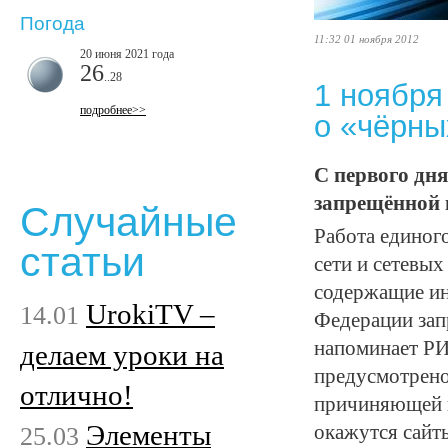
Погода
11:32 01 ноября 2012
20 июня 2021 года
26
..28
1 ноября
подробнее>>
о «чёрны
С первого дня
запрещённой 
Случайные
Работа единого
статьи
сети и сетевы
содержащие ин
UrokiTV –
14.01
Федерации зап
напоминает РИ
делаем уроки на
предусмотрено
отлично!
причиняющей в
Элементы
25.03
окажутся сайт