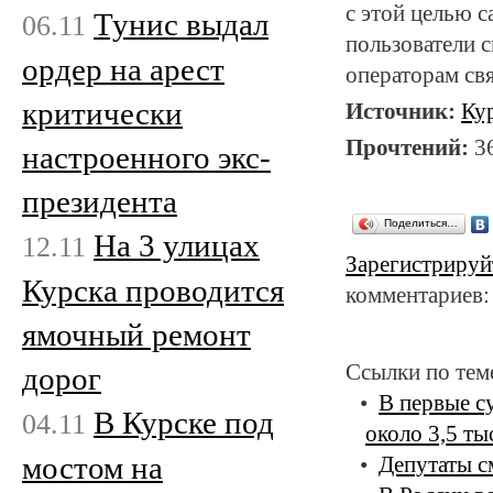
с этой целью с
Тунис выдал
06.11
пользователи 
ордер на арест
операторам свя
критически
Источник:
Ку
Прочтений:
3
настроенного экс-
президента
Поделиться…
На 3 улицах
12.11
Зарегистрируй
Курска проводится
комментариев:
ямочный ремонт
Ссылки по тем
дорог
В первые с
В Курске под
04.11
около 3,5 ты
мостом на
Депутаты с