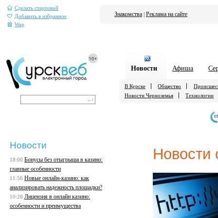
Сделать стартовой
Знакомства
|
Реклама на сайте
Добавить в избранное
Wap
Новости
Афиша
Се
В Курске
Общество
Происшес
Новости Черноземья
Технологии
е
Новости
Новости 
Бонусы без отыгрыша в казино:
18:00
главные особенности
Новые онлайн-казино: как
11:56
анализировать надежность площадки?
Лицензия в онлайн казино:
10:28
особенности и преимущества