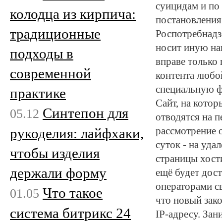
суицидам и по
колодца из кирпича:
постановления
традиционные
Роспотребнадз
носит иную на
подходы в
вправе только
современной
контента любо
специальную ф
практике
Сайт, на котор
Синтепон для
05.12
отводятся на п
рукоделия: лайфхаки,
рассмотрение о
суток - на уд
чтобы изделия
страницы хости
держали форму
ещё будет дос
операторами св
Что такое
01.05
что новый зак
система битрикс 24
IP-адресу. За