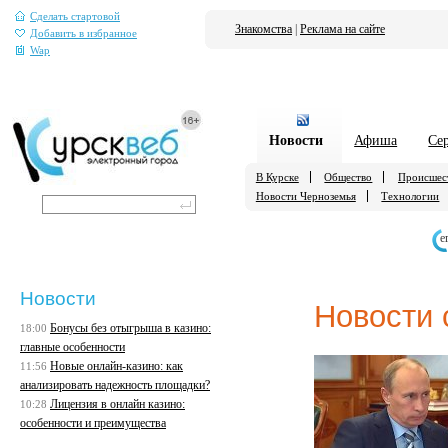
Сделать стартовой
Знакомства
|
Реклама на сайте
Добавить в избранное
Wap
Новости
Афиша
Се
В Курске
Общество
Происшес
Новости Черноземья
Технологии
е
Новости
Новости 
Бонусы без отыгрыша в казино:
18:00
главные особенности
Новые онлайн-казино: как
11:56
анализировать надежность площадки?
Лицензия в онлайн казино:
10:28
особенности и преимущества