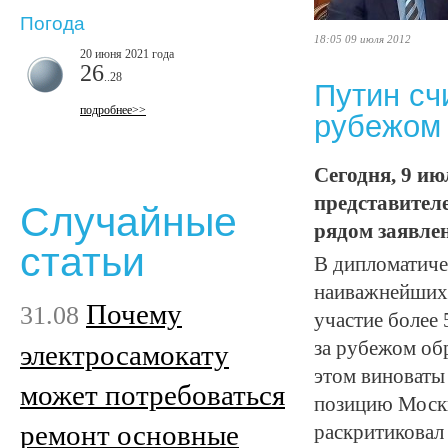
Погода
18:05 09 июля 2012
20 июня 2021 года
26
..28
Путин сч
подробнее>>
рубежом
Сегодня, 9 ию
представител
Случайные
рядом заявле
статьи
В дипломатиче
наиважнейших 
Почему
31.08
участие более 
за рубежом обр
электросамокату
этом виноваты 
может потребоваться
позицию Москв
ремонт основные
раскритиковал