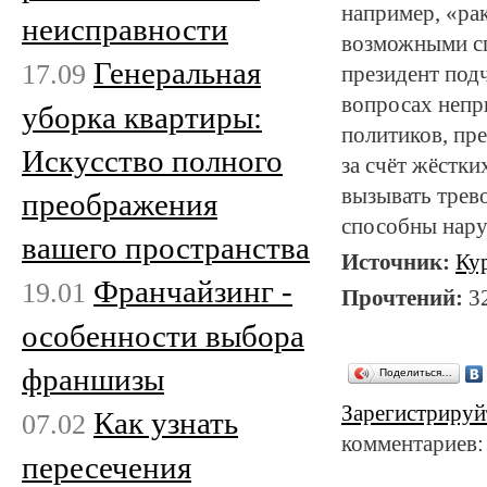
например, «ра
неисправности
возможными сп
Генеральная
17.09
президент под
вопросах непр
уборка квартиры:
политиков, пр
Искусство полного
за счёт жёстки
вызывать трев
преображения
способны нару
вашего пространства
Источник:
Ку
Франчайзинг -
19.01
Прочтений:
3
особенности выбора
франшизы
Поделиться…
Зарегистрируй
Как узнать
07.02
комментариев:
пересечения