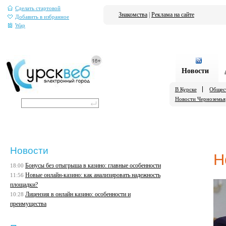
Сделать стартовой
Знакомства
|
Реклама на сайте
Добавить в избранное
Wap
Новости
В Курске
Общес
Новости Черноземья
Новости
Н
Бонусы без отыгрыша в казино: главные особенности
18:00
Новые онлайн-казино: как анализировать надежность
11:56
площадки?
Лицензия в онлайн казино: особенности и
10:28
преимущества