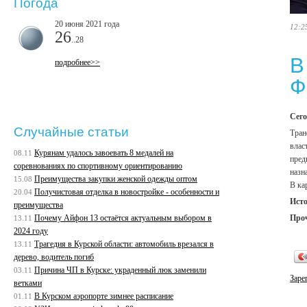
Погода
20 июня 2021 года
12:2
26
..28
В
подробнее>>
Ф
Сего
Случайные статьи
Тран
влас
Курянам удалось завоевать 8 медалей на
08.11
пред
соревнованиях по спортивному ориентированию
назн
Преимущества закупки женской одежды оптом
15.08
В ка
Получистовая отделка в новостройке - особенности и
20.04
Ист
преимущества
Про
Почему Айфон 13 остаётся актуальным выбором в
13.11
2024 году
Трагедия в Курской области: автомобиль врезался в
13.11
дерево, водитель погиб
Причина ЧП в Курске: украденный люк заменили
03.11
Заре
ветками
В Курском аэропорте зимнее расписание
01.11