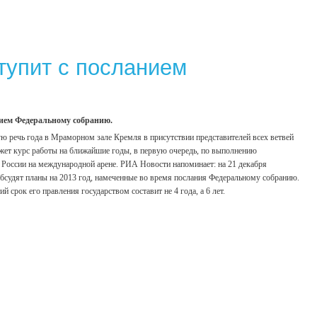
тупит с посланием
нием Федеральному собранию.
ую речь года в Мраморном зале Кремля в присутствии представителей всех ветвей
кажет курс работы на ближайшие годы, в первую очередь, по выполнению
России на международной арене. РИА Новости напоминает: на 21 декабря
 обсудят планы на 2013 год, намеченные во время послания Федеральному собранию.
 срок его правления государством составит не 4 года, а 6 лет.