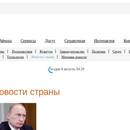
Афиша
Сервисы
Досуг
Справочная
Интерактив
Кон
тво
Происшествия
Культура
Законодательство
Политика
Спорт
Технологии
Новости страны
Мировые новости
егодня 8 августа,
04:29
овости страны