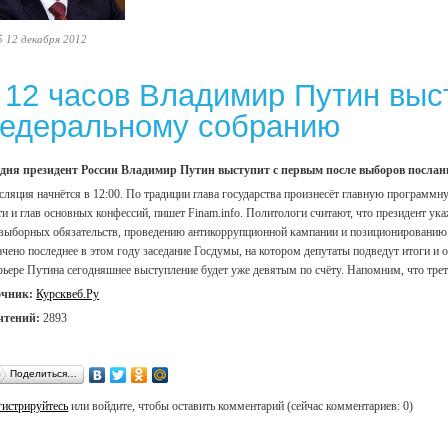
5 12 декабря 2012
 12 часов Владимир Путин выс
едеральному собранию
дня президент России Владимир Путин выступит с первым после выборов посла
сляция начнётся в 12:00. По традиции глава государства произнесёт главную программн
ти и глав основных конфессий, пишет Finam.info. Политологи считают, что президент у
выборных обязательств, проведению антикоррупционной кампании и позиционированию 
ачено последнее в этом году заседание Госдумы, на котором депутаты подведут итоги и
рьере Путина сегодняшнее выступление будет уже девятым по счёту. Напомним, что третий
очник:
Курсквеб.Ру
чтений:
2893
Поделиться…
гистрируйтесь
или войдите, чтобы оставить комментарий (сейчас комментариев: 0)