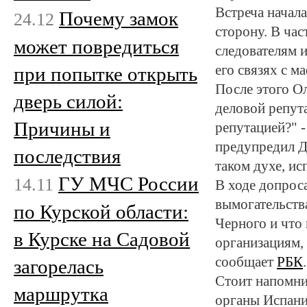
Встреча начала
Почему замок
24.12
сторону. В час
может повредиться
следователям 
его связях с м
при попытке открыть
После этого О
дверь силой:
деловой репута
Причины и
репутацией?" -
предупредил Де
последствия
таком духе, ис
ГУ МЧС России
14.11
В ходе допрос
вымогательств
по Курской области:
Черного и что
в Курске на Садовой
организациям, 
сообщает
РБК
.
загорелась
Стоит напомни
маршрутка
органы Испани