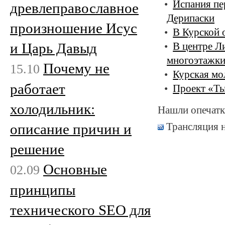
Испания пе
древлеправославное
Дерипаски
произношение Исус
В Курской 
и Царь Давыд
В центре Л
многоэтажк
Почему не
15.10
Курская мо
работает
Проект «Ты
холодильник:
Нашли опечатк
Трансляция 
описание причин и
решение
Основные
02.09
принципы
технического SEO для