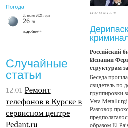
Погода
14:42 14 мая 2010
20 июня 2021 года
26
..28
Дерипаск
подробнее>>
криминал
Российский би
Испании Ферн
Случайные
структурам за
статьи
Беседа прошла 
свидетель по 
Ремонт
12.01
группировки за
телефонов в Курске в
Vera Metallurgi
Разговор прохо
сервисном центре
предполагалос
Pedant.ru
образом El Pai