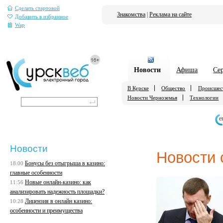
Сделать стартовой
Знакомства
|
Реклама на сайте
Добавить в избранное
Wap
Новости
Афиша
Се
В Курске
Общество
Происшес
Новости Черноземья
Технологии
е
Новости
Новости 
Бонусы без отыгрыша в казино:
18:00
главные особенности
Новые онлайн-казино: как
11:56
анализировать надежность площадки?
Лицензия в онлайн казино:
10:28
особенности и преимущества