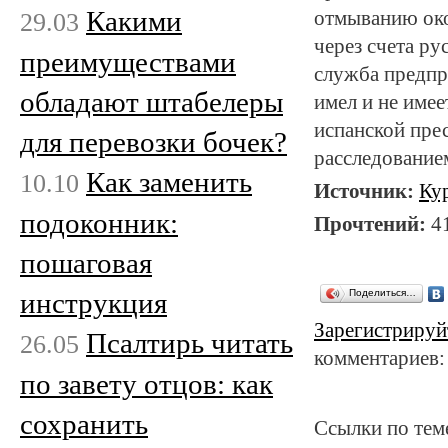
Какими
29.03
отмыванию око
через счета ру
преимуществами
служба предпр
обладают штабелеры
имел и не име
испанской пре
для перевозки бочек?
расследование
Как заменить
10.10
Источник:
Ку
подоконник:
Прочтений:
4
пошаговая
инструкция
Поделиться…
Зарегистрируй
Псалтирь читать
26.05
комментариев:
по завету отцов: как
сохранить
Ссылки по тем