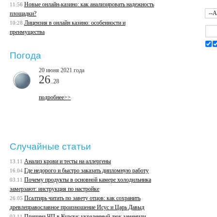
Новые онлайн-казино: как анализировать надежность
11:56
площадки?
Лицензия в онлайн казино: особенности и
10:28
преимущества
Погода
20 июня 2021 года
26
..28
подробнее>>
Случайные статьи
Анализ крови и тесты на аллергены
13.11
Где недорого и быстро заказать дипломную работу
16.04
Почему продукты в основной камере холодильника
03.11
замерзают: инструкция по настройке
Псалтирь читать по завету отцов: как сохранить
26.05
древлеправославное произношение Исус и Царь Давыд
Причина ЧП в Курске: украденный люк заменили
03.11