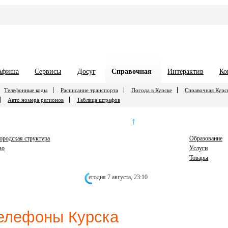
Афиша
Сервисы
Досуг
Справочная
Интерактив
Ко
Телефонные коды
Расписание транспорта
Погода в Курске
Справочная Курс
Авто номера регионов
Таблица штрафов
↑
городская структура
Образование
во
Услуги
Товары
егодня 7 августа,
23:10
елефоны Курска