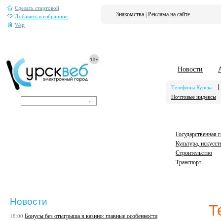
Сделать стартовой
Знакомства
|
Реклама на сайте
Добавить в избранное
Wap
Новости
Телефоны Курска
Почтовые индексы
Государственная 
Культура, искусст
Строительство
Транспорт
Новости
Т
Бонусы без отыгрыша в казино: главные особенности
18:00