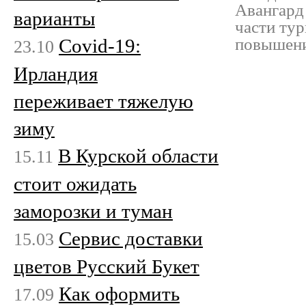
Авангард
варианты
части ту
Covid-19:
повышени
23.10
Ирландия
переживает тяжелую
зиму
В Курской области
15.11
стоит ожидать
заморозки и туман
Сервис доставки
15.03
цветов Русский Букет
Как оформить
17.09