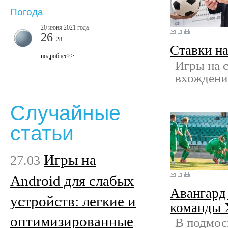
Погода
20 июня 2021 года
26
..28
Ставки на
подробнее>>
Игры на 
вхождени
Случайные
статьи
Игры на
27.03
Android для слабых
Авангард
устройств: легкие и
команды
оптимизированные
В подмос