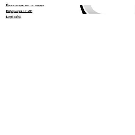
Пользовательское соглашение
Информация о СМИ
Карта сайта