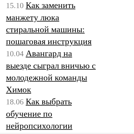
Как заменить
15.10
манжету люка
стиральной машины:
пошаговая инструкция
Авангард на
10.04
выезде сыграл вничью с
молодежной команды
Химок
Как выбрать
18.06
обучение по
нейропсихологии