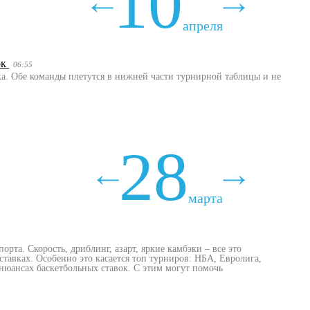
10
апреля
ок
06:55
а. Обе команды плетутся в нижней части турнирной таблицы и не
28
марта
рта. Скорость, дриблинг, азарт, яркие камбэки – все это
ставках. Особенно это касается топ турниров: НБА, Евролига,
 нюансах баскетбольных ставок. С этим могут помочь