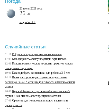
Погода
20 июня 2021 года
26
..28
подробнее>>
Случайные статьи
В Курском аэропорте зимнее расписание
01.11
Как оформить аренду квартиры официально
17.09
Классические мужские костюмы премиум-класса:
12.06
стиль, качество, статус
Как подобрать развивашки для ребенка 3-6 лет
19.06
Калькулятор вкладов: стратегия «депозитная
14.11
лестница» на 3–12 месяцев для гибкости и максимальной
ставки
Курский бизнес уходит в онлайн: что такое веб-
26.06
студия и как она помогает предпринимателям
Средства для тонирования волос: варианты и
27.09
преимущества