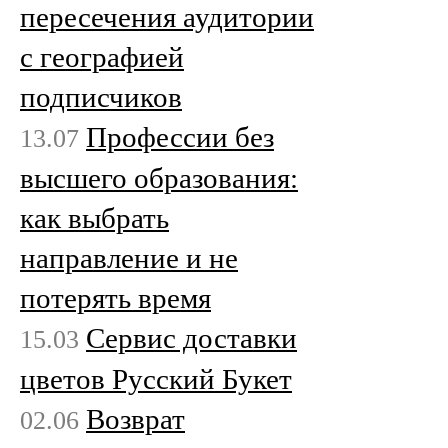
пересечения аудитории
с географией
подписчиков
Профессии без
13.07
высшего образования:
как выбрать
направление и не
потерять время
Сервис доставки
15.03
цветов Русский Букет
Возврат
02.06