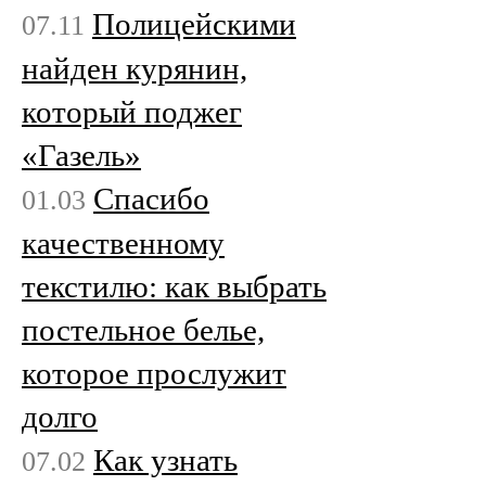
Полицейскими
07.11
найден курянин,
который поджег
«Газель»
Спасибо
01.03
качественному
текстилю: как выбрать
постельное белье,
которое прослужит
долго
Как узнать
07.02