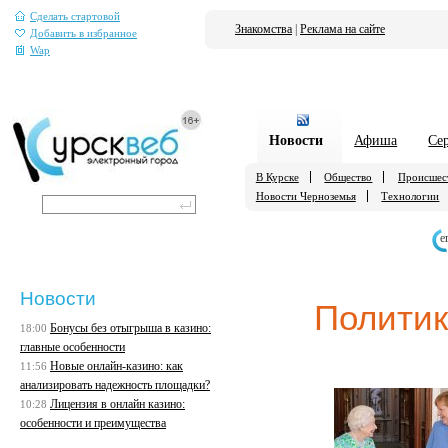
Сделать стартовой
Знакомства
|
Реклама на сайте
Добавить в избранное
Wap
Новости
Афиша
Се
В Курске
Общество
Происшес
Новости Черноземья
Технологии
е
Новости
Полити
Бонусы без отыгрыша в казино:
18:00
главные особенности
Новые онлайн-казино: как
11:56
анализировать надежность площадки?
Лицензия в онлайн казино:
10:28
особенности и преимущества