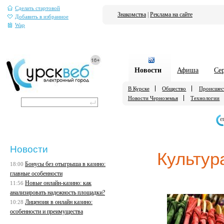
Сделать стартовой
Знакомства
|
Реклама на сайте
Добавить в избранное
Wap
Новости
Афиша
Се
В Курске
Общество
Происшес
Новости Черноземья
Технологии
е
Новости
Культур
Бонусы без отыгрыша в казино:
18:00
главные особенности
Новые онлайн-казино: как
11:56
анализировать надежность площадки?
Лицензия в онлайн казино:
10:28
особенности и преимущества