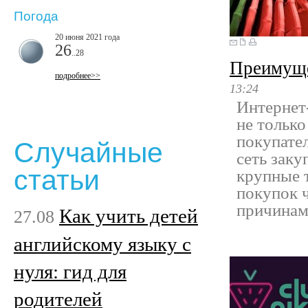
Погода
20 июня 2021 года
26
..28
Преимуще
подробнее>>
13:24
Интернет
не только
покупател
Случайные
сеть заку
статьи
крупные 
покупок 
причинам
Как учить детей
27.08
английскому языку с
нуля: гид для
родителей