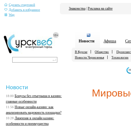
Сделать стартовой
Знакомства
|
Реклама на сайте
Добавить в избранное
Wap
Новости
Афиша
Се
В Курске
Общество
Происшес
Новости Черноземья
Технологии
е
Новости
Мировы
Бонусы без отыгрыша в казино:
18:00
главные особенности
Новые онлайн-казино: как
11:56
анализировать надежность площадки?
Лицензия в онлайн казино:
10:28
особенности и преимущества