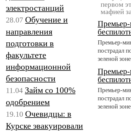
первом э
электростанций
мафией за
Обучение и
28.07
Премьер-
направления
беспилотн
подготовки в
Премьер-мин
пострадал по
факультете
зеленой зоне
информационной
Премьер-
безопасности
беспилотн
Займ со 100%
11.04
Премьер-мин
пострадал по
одобрением
зеленой зоне
Очевидцы: в
19.10
Курске эвакуировали