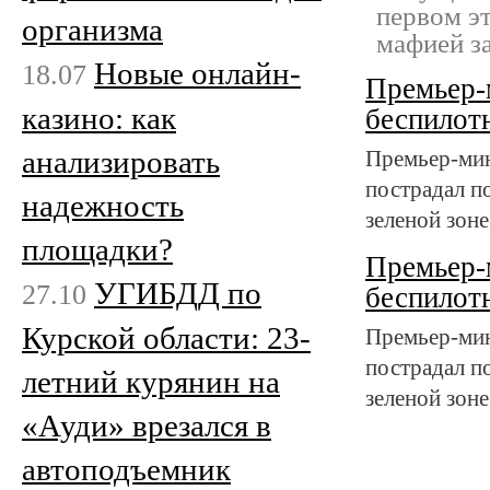
первом э
организма
мафией за
Новые онлайн-
18.07
Премьер-
казино: как
беспилотн
анализировать
Премьер-мин
пострадал по
надежность
зеленой зоне
площадки?
Премьер-
УГИБДД по
27.10
беспилотн
Курской области: 23-
Премьер-мин
пострадал по
летний курянин на
зеленой зоне
«Ауди» врезался в
автоподъемник