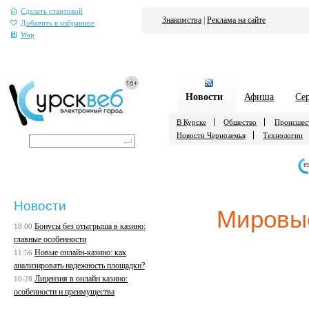
Сделать стартовой
Знакомства
|
Реклама на сайте
Добавить в избранное
Wap
Новости
Афиша
Се
В Курске
Общество
Происшес
Новости Черноземья
Технологии
е
Новости
Мировы
Бонусы без отыгрыша в казино:
18:00
главные особенности
Новые онлайн-казино: как
11:56
анализировать надежность площадки?
Лицензия в онлайн казино:
10:28
особенности и преимущества