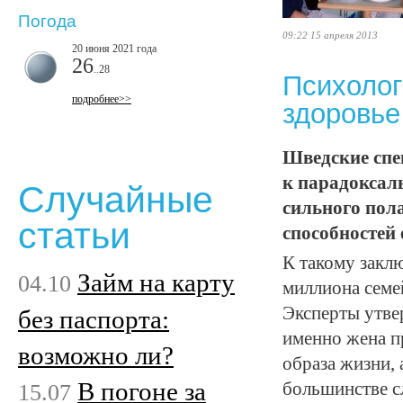
Погода
09:22 15 апреля 2013
20 июня 2021 года
26
..28
Психолог
подробнее>>
здоровье
Шведские спе
к парадоксал
Случайные
сильного пол
статьи
способностей
К такому закл
Займ на карту
04.10
миллиона семе
Эксперты утвер
без паспорта:
именно жена п
возможно ли?
образа жизни, 
В погоне за
15.07
большинстве с