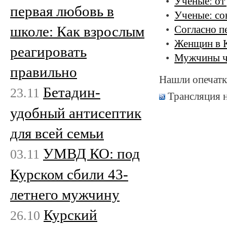
Ученые: от
первая любовь в
Ученые: со
школе: Как взрослым
Согласно п
Женщин в К
реагировать
Мужчины ча
правильно
Нашли опечатк
Бетадин-
23.11
Трансляция 
удобный антисептик
для всей семьи
УМВД КО: под
03.11
Курском сбили 43-
летнего мужчину
Курский
26.10