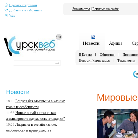
Сделать стартовой
Знакомства
|
Реклама на сайте
Добавить в избранное
Wap
Новости
Афиша
Се
В Курске
Общество
Происшес
Новости Черноземья
Технологии
е
Новости
Мировые
Бонусы без отыгрыша в казино:
18:00
главные особенности
Новые онлайн-казино: как
11:56
анализировать надежность площадки?
Лицензия в онлайн казино:
10:28
особенности и преимущества