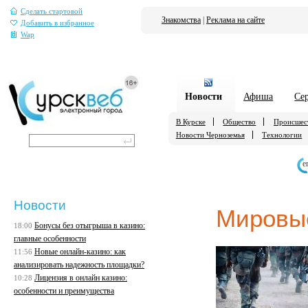
Сделать стартовой
Знакомства
|
Реклама на сайте
Добавить в избранное
Wap
Новости
Афиша
Се
В Курске
Общество
Происшес
Новости Черноземья
Технологии
е
Новости
Мировы
Бонусы без отыгрыша в казино:
18:00
главные особенности
Новые онлайн-казино: как
11:56
анализировать надежность площадки?
Лицензия в онлайн казино:
10:28
особенности и преимущества