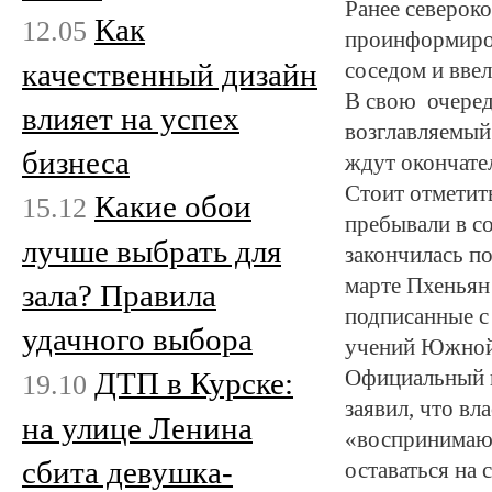
Ранее северок
Как
12.05
проинформиров
качественный дизайн
соседом и ввел
В свою очеред
влияет на успех
возглавляемый
бизнеса
ждут окончате
Стоит отметит
Какие обои
15.12
пребывали в со
лучше выбрать для
закончилась по
марте Пхеньян
зала? Правила
подписанные с
удачного выбора
учений Южной
ДТП в Курске:
Официальный п
19.10
заявил, что вл
на улице Ленина
«воспринимают
сбита девушка-
оставаться на