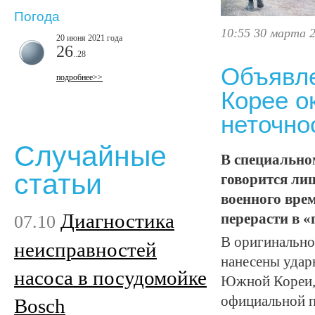
Погода
10:55 30 марта 
20 июня 2021 года
26
..28
Объявл
подробнее>>
Корее о
неточно
Случайные
В специально
статьи
говорится лиш
военного врем
Диагностика
07.10
перерасти в 
В оригинальном
неисправностей
нанесены удар
насоса в посудомойке
Южной Кореи, 
официальной п
Bosch