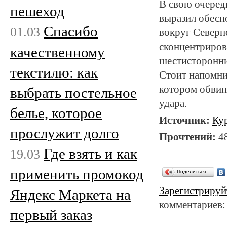
В свою очеред
пешеход
выразил обесп
Спасибо
01.03
вокруг Северн
сконцентриров
качественному
шестисторонни
текстилю: как
Стоит напомни
котором обви
выбрать постельное
удара.
белье, которое
Источник:
Ку
прослужит долго
Прочтений:
4
Где взять и как
19.03
применить промокод
Поделиться…
Зарегистрируй
Яндекс Маркета на
комментариев:
первый заказ