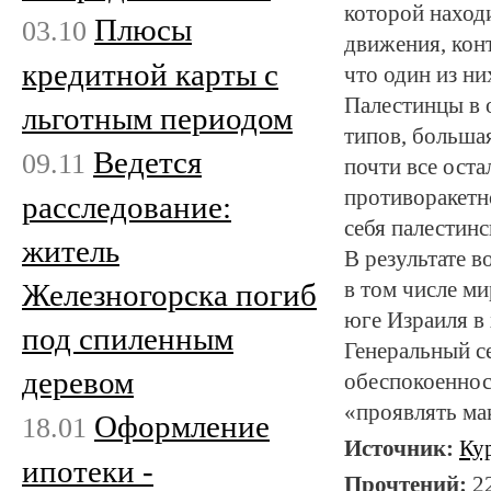
которой наход
Плюсы
03.10
движения, кон
кредитной карты с
что один из ни
Палестинцы в 
льготным периодом
типов, большая
Ведется
09.11
почти все ост
противоракетн
расследование:
себя палестин
житель
В результате в
Железногорска погиб
в том числе м
юге Израиля в 
под спиленным
Генеральный с
деревом
обеспокоеннос
«проявлять ма
Оформление
18.01
Источник:
Ку
ипотеки -
Прочтений:
2