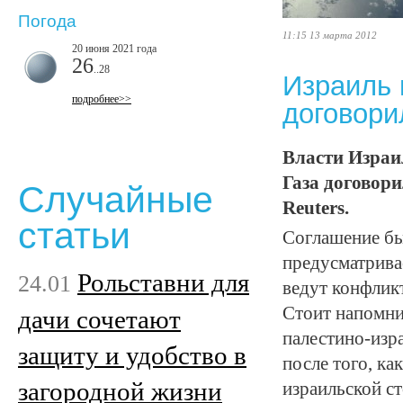
Погода
11:15 13 марта 2012
20 июня 2021 года
26
..28
Израиль 
подробнее>>
договори
Власти Израи
Газа договори
Случайные
Reuters.
статьи
Соглашение бы
предусматрива
Рольставни для
24.01
ведут конфлик
Стоит напомни
дачи сочетают
палестино-изр
защиту и удобство в
после того, ка
загородной жизни
израильской ст