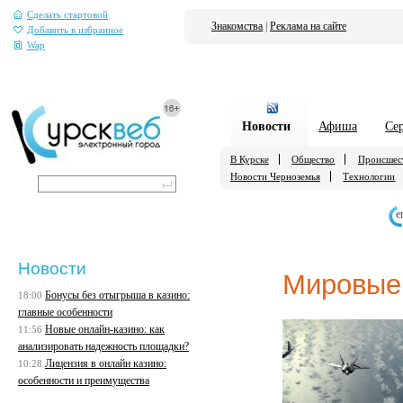
Сделать стартовой
Знакомства
|
Реклама на сайте
Добавить в избранное
Wap
Новости
Афиша
Се
В Курске
Общество
Происшес
Новости Черноземья
Технологии
е
Новости
Мировые
Бонусы без отыгрыша в казино:
18:00
главные особенности
Новые онлайн-казино: как
11:56
анализировать надежность площадки?
Лицензия в онлайн казино:
10:28
особенности и преимущества