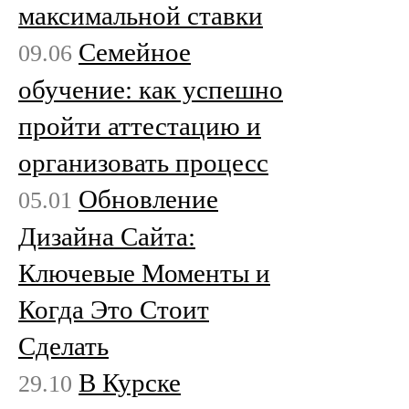
максимальной ставки
Семейное
09.06
обучение: как успешно
пройти аттестацию и
организовать процесс
Обновление
05.01
Дизайна Сайта:
Ключевые Моменты и
Когда Это Стоит
Сделать
В Курске
29.10