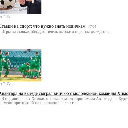
Ставки на спорт: что нужно знать новичкам
17:01
Игры на ставках обладают очень высоким порогом вхождения.
Авангард на выезде сыграл вничью с молодежной команды Хим
В подмосковных Химках местная команда принимала Авангард из Курск
имеют притязаний на повышение в классе.