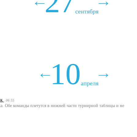
27
сентября
10
апреля
ок
06:55
а. Обе команды плетутся в нижней части турнирной таблицы и не