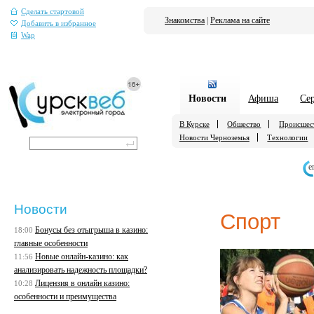
Сделать стартовой
Знакомства
|
Реклама на сайте
Добавить в избранное
Wap
Новости
Афиша
Се
В Курске
Общество
Происшес
Новости Черноземья
Технологии
е
Новости
Спорт
Бонусы без отыгрыша в казино:
18:00
главные особенности
Новые онлайн-казино: как
11:56
анализировать надежность площадки?
Лицензия в онлайн казино:
10:28
особенности и преимущества