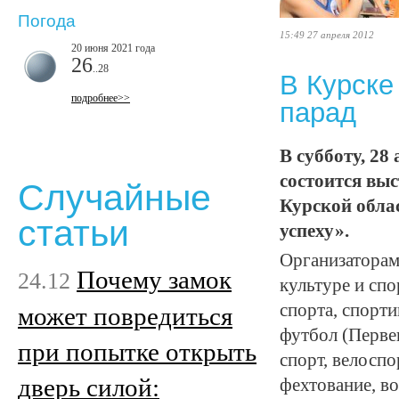
Погода
15:49 27 апреля 2012
20 июня 2021 года
26
..28
В Курске
подробнее>>
парад
В субботу, 28 
состоится вы
Случайные
Курской обла
статьи
успеху».
Организаторам
Почему замок
24.12
культуре и сп
спорта, спорт
может повредиться
футбол (Перве
при попытке открыть
спорт, велоспо
дверь силой:
фехтование, в