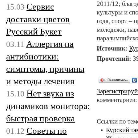
2011/12; благо
Сервис
15.03
культуры и спо
доставки цветов
года, спорт – 
молодежи, нав
Русский Букет
паралимпийско
Аллергия на
03.11
Источник:
Ку
антибиотики:
Прочтений:
3
симптомы, причины
и методы лечения
Поделиться…
Зарегистрируй
Нет звука из
15.10
комментариев:
динамиков монитора:
быстрая проверка
Ссылки по тем
Советы по
01.12
Курский т