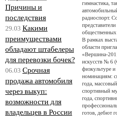
гимнастика, т
Причины и
автомобильный
последствия
радиоспорт. С
представители
Какими
29.03
общественных
преимуществами
В рамках выст
области пригл
обладают штабелеры
«Вершина-2011»
для перевозки бочек?
искусств № 6 
Срочная
физкультуре и
06.03
номинациям: сп
продажа автомобиля
года, массовый
через выкуп:
спортивный му
года, спортивн
возможности для
профессиональн
владельцев в России
готов, дебют г