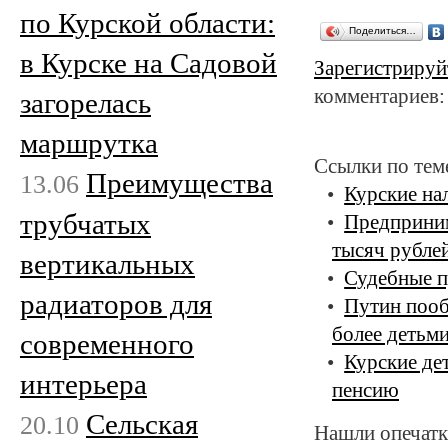
по Курской области:
Поделиться…
в Курске на Садовой
Зарегистрируй
комментариев:
загорелась
маршрутка
Ссылки по тем
Преимущества
13.06
Курские на
трубчатых
Предприним
тысяч рубле
вертикальных
Судебные п
радиаторов для
Путин пооб
более детьм
современного
Курские де
интерьера
пенсию
Сельская
20.10
Нашли опечатк