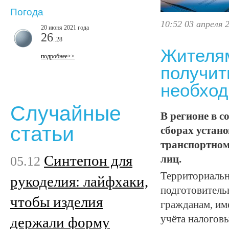
Погода
10:52 03 апреля 
20 июня 2021 года
26
..28
Жителям
подробнее>>
получит
необход
Случайные
В регионе в с
статьи
сборах устан
транспортном
Синтепон для
05.12
лиц.
Территориальн
рукоделия: лайфхаки,
подготовитель
чтобы изделия
гражданам, им
учёта налоговы
держали форму