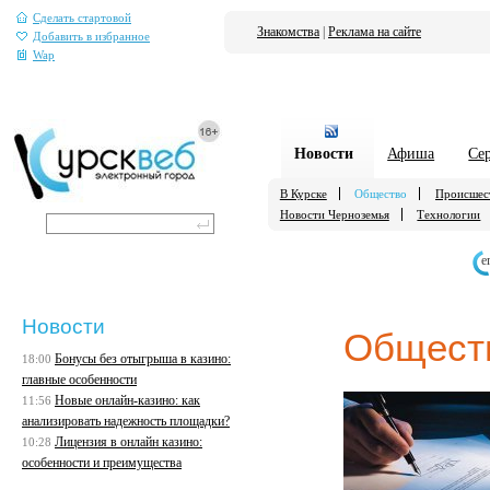
Сделать стартовой
Знакомства
|
Реклама на сайте
Добавить в избранное
Wap
Новости
Афиша
Се
В Курске
Общество
Происшес
Новости Черноземья
Технологии
е
Новости
Общест
Бонусы без отыгрыша в казино:
18:00
главные особенности
Новые онлайн-казино: как
11:56
анализировать надежность площадки?
Лицензия в онлайн казино:
10:28
особенности и преимущества