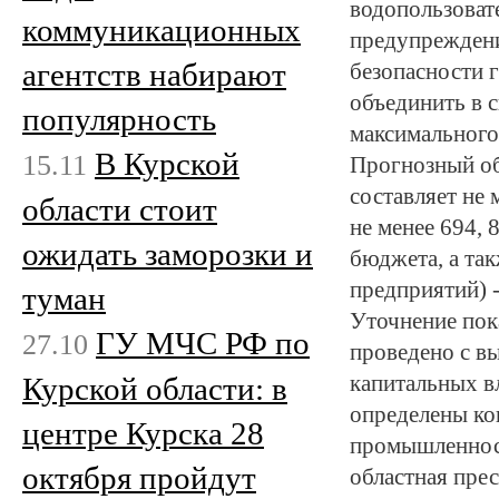
водопользовате
коммуникационных
предупреждени
агентств набирают
безопасности 
объединить в 
популярность
максимального
В Курской
15.11
Прогнозный о
составляет не 
области стоит
не менее 694,
ожидать заморозки и
бюджета, а та
предприятий) -
туман
Уточнение пок
ГУ МЧС РФ по
27.10
проведено с в
Курской области: в
капитальных в
определены ко
центре Курска 28
промышленност
октября пройдут
областная прес