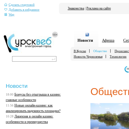
Сделать стартовой
Знакомства
|
Реклама на сайте
Добавить в избранное
Wap
Новости
Афиша
Се
В Курске
Общество
Происшес
Новости Черноземья
Технологии
е
Новости
Общест
Бонусы без отыгрыша в казино:
18:00
главные особенности
Новые онлайн-казино: как
11:56
анализировать надежность площадки?
Лицензия в онлайн казино:
10:28
особенности и преимущества