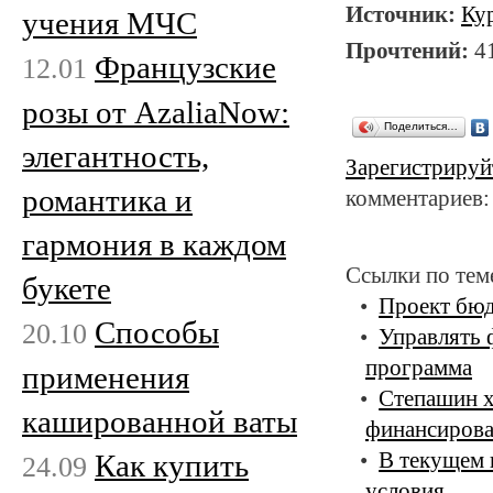
Источник:
Ку
учения МЧС
Прочтений:
4
Французские
12.01
розы от AzaliaNow:
Поделиться…
элегантность,
Зарегистрируй
романтика и
комментариев:
гармония в каждом
Ссылки по тем
букете
Проект бюд
Способы
20.10
Управлять 
программа
применения
Степашин х
кашированной ваты
финансирова
Как купить
В текущем 
24.09
условия