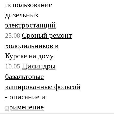
использование
дизельных
электростанций
Сроный ремонт
25.08
холодильников в
Курске на дому
Цилиндры
10.05
базальтовые
кашированные фольгой
- описание и
применение