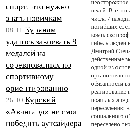
неосторожное 
спорт: что нужно
печей. Все по
знать новичкам
числа 7 находи
погибших сост
Курянам
08.11
комплекс проф
удалось завоевать 8
гибель людей н
Дмитрий Степа
медалей на
действенные м
соревнованиях по
одной из осно
спортивному
организованны
обязанности в
ориентированию
реагирование 
Курский
26.10
пожилых людей
переселению н
«Авангард» не смог
социального о
победить аутсайдера
переселено око