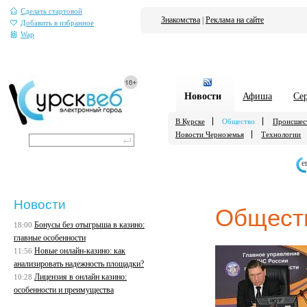
Сделать стартовой
Знакомства
|
Реклама на сайте
Добавить в избранное
Wap
Новости
Афиша
Се
В Курске
Общество
Происшес
Новости Черноземья
Технологии
е
Новости
Общест
Бонусы без отыгрыша в казино:
18:00
главные особенности
Новые онлайн-казино: как
11:56
анализировать надежность площадки?
Лицензия в онлайн казино:
10:28
особенности и преимущества