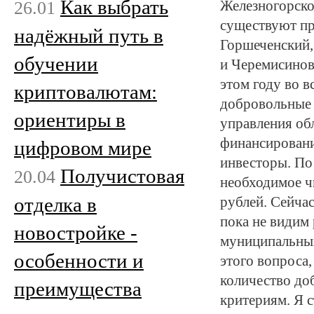
Как выбрать
26.01
Железногорско
существуют пр
надёжный путь в
Горшеченский,
обучении
и Черемисинов
этом году во 
криптовалютам:
добровольные 
ориентиры в
управления об
финансировани
цифровом мире
инвесторы. По 
Получистовая
20.04
необходимое ч
отделка в
рублей. Сейча
пока не видим 
новостройке -
муниципальных
особенности и
этого вопроса,
количество до
преимущества
критериям. Я с