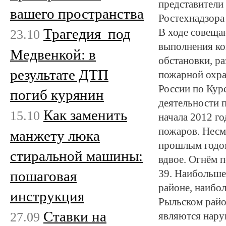
представители
вашего пространства
Ростехнадзора
Трагедия под
23.10
В ходе совеща
выполнения ко
Медвенкой: в
обстановки, р
результате ДТП
пожарной охра
России по Кур
погиб курянин
деятельности 
Как заменить
15.10
начала 2012 г
пожаров. Несм
манжету люка
прошлым годом
стиральной машины:
вдвое. Огнём 
пошаговая
39. Наибольше
районе, наибо
инструкция
Рыльском райо
Ставки на
27.09
являются нару