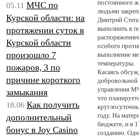
постоянного жи
МЧС по
05.11
людьми закреп
Курской области: на
Дмитрий Степа
протяжении суток в
выполнить в п
распоряжением
Курской области
особого проти
произошло 7
выполнение ме
температуры.
пожаров, 3 по
Касаясь обсуж
причине короткого
добровольной 
управления МЧ
замыкания
что планирует
Как получить
18.06
круглосуточны
году. На матер
дополнительный
бюджете, и в 
бонус в Joy Casino
созданию. Одн