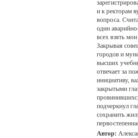
зарегистриров
и к ректорам в
вопроса. Счит
один аварийно
всех взять мои
Закрывая сове
городов и муни
высших учебных
отвечает за по
инициативу, в
закрытыми глаз
провинившихся
подчеркнул гла
сохранить жил
первостепенная
Автор:
Алекс