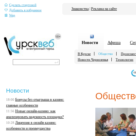
Сделать стартовой
Знакомства
|
Реклама на сайте
Добавить в избранное
Wap
Новости
Афиша
Се
В Курске
Общество
Происшес
Новости Черноземья
Технологии
е
Новости
Обществ
Бонусы без отыгрыша в казино:
18:00
главные особенности
Новые онлайн-казино: как
11:56
анализировать надежность площадки?
Лицензия в онлайн казино:
10:28
особенности и преимущества