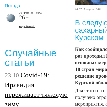
Погода
10:07 17 августа 2011
20 июня 2021 года
26
..28
В следу
подробнее>>
сахарный
Курском
Как сообщалос
Случайные
раз проходил
статьи
основных мер
18 стран мир
Covid-19:
23.10
решение пров
Курской обла
Ирландия
Для этого на 
переживает тяжелую
получено огро
зиму
мероприятия, 