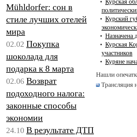
Курская об
Mühldorfer: сон в
политически
стиле лучших отелей
Курский гу
экономическ
мира
Назначена 
Покупка
02.02
Курская Ко
участников
шоколада для
Куряне нач
подарка к 8 марта
Нашли опечатк
Возврат
02.06
Трансляция 
подоходного налога:
законные способы
экономии
В результате ДТП
24.10