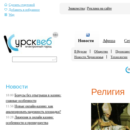
Сделать стартовой
Знакомства
|
Реклама на сайте
Добавить в избранное
Wap
Новости
Афиша
Се
В Курске
Общество
Происшес
Новости Черноземья
Технологии
е
Новости
Религия
Бонусы без отыгрыша в казино:
18:00
главные особенности
Новые онлайн-казино: как
11:56
анализировать надежность площадки?
Лицензия в онлайн казино:
10:28
особенности и преимущества