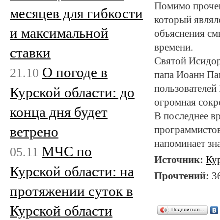
Помимо прочег
месяцев для гибкости
который являлс
и максимальной
объяснения см
времени.
ставки
Святой Исидор 
О погоде в
21.10
папа Иоанн Па
пользователей 
Курской области: до
огромная сокр
конца дня будет
В последнее вр
ветрено
программистов
напоминает зн
МЧС по
05.11
Источник:
Ку
Курской области: на
Прочтений:
3
протяжении суток в
Курской области
Поделиться…