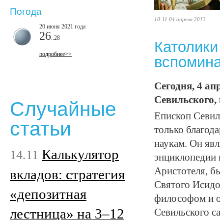
Погода
10:11 04 апреля 2013
20 июня 2021 года
26
..28
Католики
подробнее>>
вспомина
Сегодня, 4 ап
Севильского,
Случайные
Епископ Севиль
статьи
только благода
наукам. Он явл
Калькулятор
14.11
энциклопедии 
Аристотеля, б
вкладов: стратегия
Святого Исидо
«депозитная
философом и о
лестница» на 3–12
Севильского с