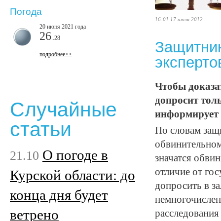
Погода
16:01 17 июля 2012
20 июня 2021 года
26
..28
Защитник
подробнее>>
эксперто
Чтобы доказа
допросит тол
Случайные
информирует 
статьи
По словам защ
обвинительном
О погоде в
21.10
значатся обви
отличие от го
Курской области: до
допросить в за
конца дня будет
немногочислен
ветрено
расследования