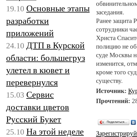
обвинительном
Основные этапы
19.10
заседания.
разработки
Ранее защита P
сотрудники ча
приложений
Христа Спасит
ДТП в Курской
24.10
полицию не об
суде Москвы на
области: большегруз
изменится, от
улетел в кювет и
кроме того суд
перевернулся
существу.
Источник:
Ку
Сервис
15.03
Прочтений:
2
доставки цветов
Русский Букет
Поделиться…
На этой неделе
25.10
Зарегистрируй