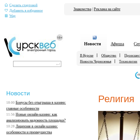
Сделать стартовой
Знакомства
|
Реклама на сайте
Добавить в избранное
Wap
Новости
Афиша
Се
В Курске
Общество
Происшес
Новости Черноземья
Технологии
е
Новости
Религия
Бонусы без отыгрыша в казино:
18:00
главные особенности
Новые онлайн-казино: как
11:56
анализировать надежность площадки?
Лицензия в онлайн казино:
10:28
особенности и преимущества