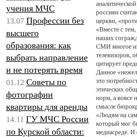
аналитической
учения МЧС
россиян счита
Профессии без
13.07
церкви, «проти
«Вместе с тем
высшего
наших согражд
образования: как
СМИ многое из 
телевизоров, о
выбрать направление
цитирует пред
и не потерять время
Данное «нежел
Советы по
это потребнос
01.12
этических общ
фотографии
норм, а вовсе 
квартиры для аренды
смысле бюрокр
«Людям на сам
ГУ МЧС России
14.11
который мог бы
по Курской области:
медиасреде. И 