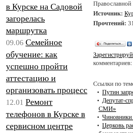
Православной 
в Курске на Садовой
Источник:
Ку
загорелась
Прочтений:
3
маршрутка
Семейное
09.06
Поделиться…
обучение: как
Зарегистрируй
комментариев:
успешно пройти
аттестацию и
Ссылки по тем
организовать процесс
Путин запр
Ремонт
Депутат-сп
12.01
СМИ»
телефонов в Курске в
Чиновники 
сервисном центре
Церковь ра