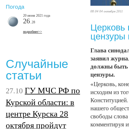
Погода
08:04 04 октября 2011
20 июня 2021 года
26
..28
Церковь 
подробнее>>
цензуры
Глава синода
заявил журна
Случайные
должны быть 
статьи
цензуры.
«Церковь, коне
ГУ МЧС РФ по
27.10
исходим из тог
Конституцией.
Курской области: в
нашего общест
центре Курска 28
свободы слова
октября пройдут
комментируя и