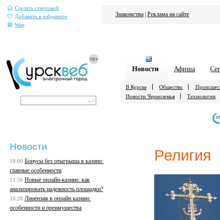
Сделать стартовой
Знакомства
|
Реклама на сайте
Добавить в избранное
Wap
Новости
Афиша
Се
В Курске
Общество
Происшес
Новости Черноземья
Технологии
е
Новости
Религия
Бонусы без отыгрыша в казино:
18:00
главные особенности
Новые онлайн-казино: как
11:56
анализировать надежность площадки?
Лицензия в онлайн казино:
10:28
особенности и преимущества