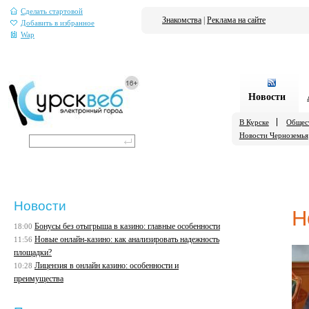
Сделать стартовой
Знакомства
|
Реклама на сайте
Добавить в избранное
Wap
Новости
В Курске
Общес
Новости Черноземья
Новости
Н
Бонусы без отыгрыша в казино: главные особенности
18:00
Новые онлайн-казино: как анализировать надежность
11:56
площадки?
Лицензия в онлайн казино: особенности и
10:28
преимущества