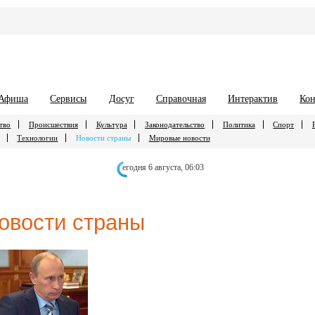
Афиша
Сервисы
Досуг
Справочная
Интерактив
Кон
тво
Происшествия
Культура
Законодательство
Политика
Спорт
Технологии
Новости страны
Мировые новости
егодня 6 августа,
06:03
овости страны