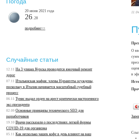
Погода
20 июня 2021 года
11:0
26
..28
П
подробнее>>
През
О вв
сумм
Случайные статьи
прес
оцен
На 3 улицах Курска проводится ямочный ремонт
12.11
в эф
дорог
Итальянская мафия: члены Ндрангеты осуждены,
07.11
Ист
поскольку в Италии начинается масштабный судебный
Про
процесс
Тунис выдал ордер на арест критически настроенного
06.11
экс-президента
Основные принципы технического SEO для
02.09
разработчиков
Заре
Врачи рассказали о последствиях легкой формы
19.10
COVID-19 для организма
Ссыл
Как несколько чашек кофе в день влияют на ваш
05.11