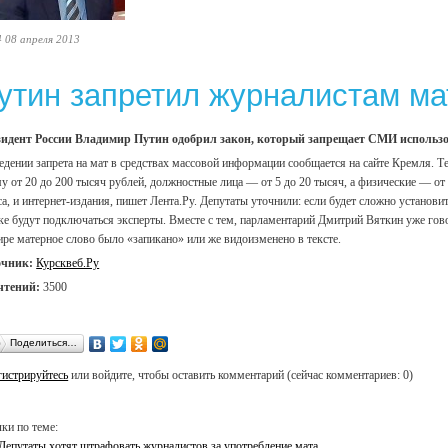
4 08 апреля 2013
утин запретил журналистам ма
идент России Владимир Путин одобрил закон, который запрещает СМИ использо
едении запрета на мат в средствах массовой информации сообщается на сайте Кремля. 
у от 20 до 200 тысяч рублей, должностные лица — от 5 до 20 тысяч, а физические — от 
са, и интернет-издания, пишет Лента.Ру. Депутаты уточнили: если будет сложно установит
ке будут подключаться эксперты. Вместе с тем, парламентарий Дмитрий Вяткин уже гов
ире матерное слово было «запикано» или же видоизменено в тексте.
очник:
Курсквеб.Ру
чтений:
3500
Поделиться…
гистрируйтесь
или войдите, чтобы оставить комментарий (сейчас комментариев: 0)
ки по теме:
Депутаты хотят штрафовать журналистов за употребление мата