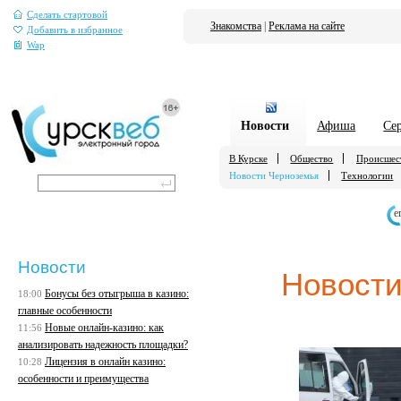
Сделать стартовой
Знакомства
|
Реклама на сайте
Добавить в избранное
Wap
Новости
Афиша
Се
В Курске
Общество
Происшес
Новости Черноземья
Технологии
е
Новости
Новости
Бонусы без отыгрыша в казино:
18:00
главные особенности
Новые онлайн-казино: как
11:56
анализировать надежность площадки?
Лицензия в онлайн казино:
10:28
особенности и преимущества